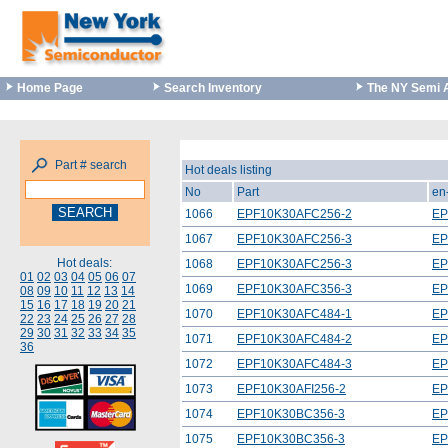
Home Page
Search Inventory
The NY Semi 
Part # search
Hot deals listing
No
Part
en
1066
EPF10K30AFC256-2
EP
1067
EPF10K30AFC256-3
EP
Hot deals:
1068
EPF10K30AFC256-3
EP
01
02
03
04
05
06
07
1069
EPF10K30AFC356-3
EP
08
09
10
11
12
13
14
15
16
17
18
19
20
21
1070
EPF10K30AFC484-1
EP
22
23
24
25
26
27
28
29
30
31
32
33
34
35
1071
EPF10K30AFC484-2
EP
36
1072
EPF10K30AFC484-3
EP
1073
EPF10K30AFI256-2
EP
1074
EPF10K30BC356-3
EP
1075
EPF10K30BC356-3
EP