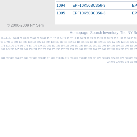
1094
EPF10K50BC356-3
EP
1095
EPF10K50BC356-3
EP
© 2006-2009 NY Semi
Homepage
Search Inventory
The NY S
Hot deals:
00
01
02
03
04
05
06
07
08
09
10
11
12
13
14
15
16
17
18
19
20
21
22
23
24
25
26
27
28
29
30
31
32
33
34
35
36
96
97
98
99
100
101
102
103
104
105
106
107
108
109
110
111
112
113
114
115
116
117
118
119
120
121
122
123
124
125
126
1
171
172
173
174
175
176
177
178
179
180
181
182
183
184
185
186
187
188
189
190
191
192
193
194
195
196
197
198
199
20
244
245
246
247
248
249
250
251
252
253
254
255
256
257
258
259
260
261
262
263
264
265
266
267
268
269
270
271
272
27
001
002
003
004
005
006
007
008
009
010
011
012
013
014
015
016
017
018
019
020
021
022
023
024
025
026
027
028
029
03
074
075
076
077
078
079
08