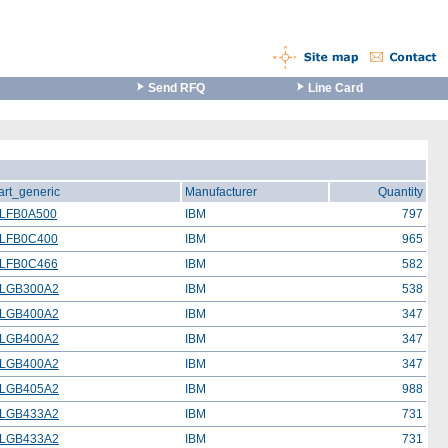
Send RFQ
Line Card
art_generic
Manufacturer
Quantity
LFB0A500
IBM
797
LFB0C400
IBM
965
LFB0C466
IBM
582
LGB300A2
IBM
538
LGB400A2
IBM
347
LGB400A2
IBM
347
LGB400A2
IBM
347
LGB405A2
IBM
988
LGB433A2
IBM
731
LGB433A2
IBM
731