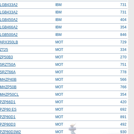
LGB433A2
IBM
731
LGB433A2
IBM
731
LGB450A2
IBM
404
LGB466A2
IBM
354
LGB500A2
IBM
846
ARX350LB
MOT
729
ZT25
MOT
334
ZP50B3
MOT
270
SRZT50A
MOT
751
SRZT66A
MOT
778
0MHZP40B
MOT
566
0MHZP50B
MOT
766
0MHZP50CL
MOT
354
PZP66D1
MOT
420
PZP80 ES
MOT
692
PZP80D1
MOT
891
PZP80D3
MOT
492
PZP80D3W2
MOT
930