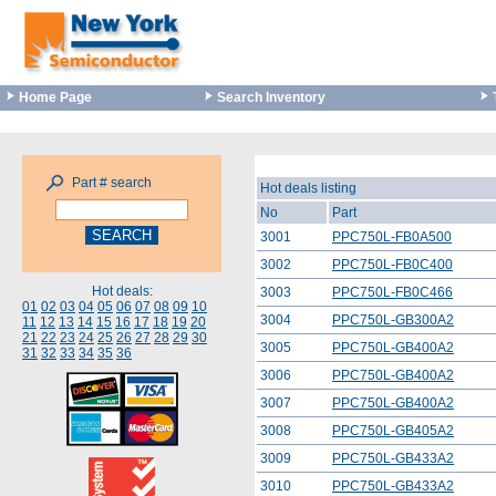
Home Page
Search Inventory
Part # search
Hot deals listing
No
Part
3001
PPC750L-FB0A500
3002
PPC750L-FB0C400
Hot deals:
3003
PPC750L-FB0C466
01
02
03
04
05
06
07
08
09
10
3004
PPC750L-GB300A2
11
12
13
14
15
16
17
18
19
20
21
22
23
24
25
26
27
28
29
30
3005
PPC750L-GB400A2
31
32
33
34
35
36
3006
PPC750L-GB400A2
3007
PPC750L-GB400A2
3008
PPC750L-GB405A2
3009
PPC750L-GB433A2
3010
PPC750L-GB433A2