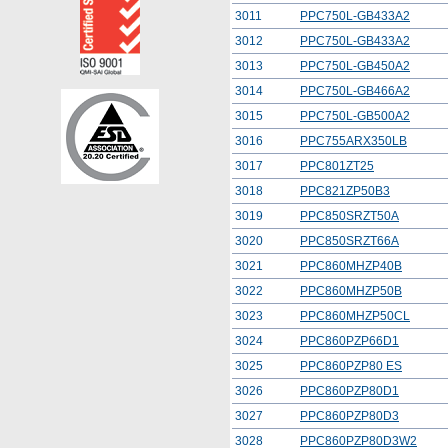
3011
PPC750L-GB433A2
3012
PPC750L-GB433A2
3013
PPC750L-GB450A2
3014
PPC750L-GB466A2
3015
PPC750L-GB500A2
3016
PPC755ARX350LB
3017
PPC801ZT25
3018
PPC821ZP50B3
3019
PPC850SRZT50A
3020
PPC850SRZT66A
3021
PPC860MHZP40B
3022
PPC860MHZP50B
3023
PPC860MHZP50CL
3024
PPC860PZP66D1
3025
PPC860PZP80 ES
3026
PPC860PZP80D1
3027
PPC860PZP80D3
3028
PPC860PZP80D3W2