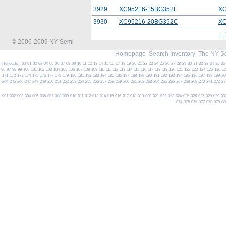
3929
XC95216-15BG352I
XC
3930
XC95216-20BG352C
XC
...
© 2006-2009 NY Semi
Homepage
Search Inventory
The NY S
Hot deals:
00
01
02
03
04
05
06
07
08
09
10
11
12
13
14
15
16
17
18
19
20
21
22
23
24
25
26
27
28
29
30
31
32
33
34
35
36
96
97
98
99
100
101
102
103
104
105
106
107
108
109
110
111
112
113
114
115
116
117
118
119
120
121
122
123
124
125
126
1
171
172
173
174
175
176
177
178
179
180
181
182
183
184
185
186
187
188
189
190
191
192
193
194
195
196
197
198
199
20
244
245
246
247
248
249
250
251
252
253
254
255
256
257
258
259
260
261
262
263
264
265
266
267
268
269
270
271
272
27
001
002
003
004
005
006
007
008
009
010
011
012
013
014
015
016
017
018
019
020
021
022
023
024
025
026
027
028
029
03
074
075
076
077
078
079
08