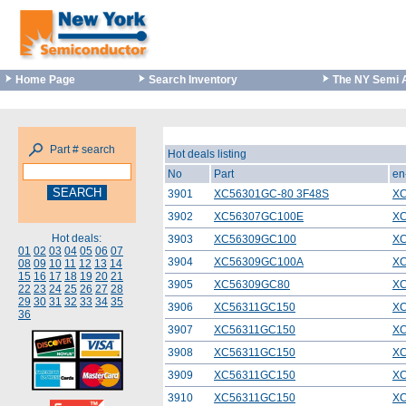
Home Page
Search Inventory
The NY Semi 
Part # search
Hot deals listing
No
Part
en
3901
XC56301GC-80 3F48S
XC
3902
XC56307GC100E
X
Hot deals:
3903
XC56309GC100
X
01
02
03
04
05
06
07
3904
XC56309GC100A
X
08
09
10
11
12
13
14
15
16
17
18
19
20
21
3905
XC56309GC80
X
22
23
24
25
26
27
28
29
30
31
32
33
34
35
3906
XC56311GC150
X
36
3907
XC56311GC150
X
3908
XC56311GC150
X
3909
XC56311GC150
X
3910
XC56311GC150
X