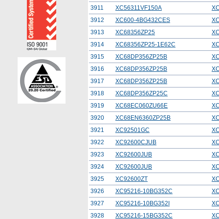
3911
XC56311VF150A
XC
3912
XC600-4BG432CES
X
3913
XC68356ZP25
XC
3914
XC68356ZP25-1E62C
XC
3915
XC68DP356ZP25B
X
3916
XC68DP356ZP25B
X
3917
XC68DP356ZP25B
X
3918
XC68DP356ZP25C
X
3919
XC68EC060ZU66E
X
3920
XC68EN6360ZP25B
X
3921
XC92501GC
X
3922
XC92600CJUB
X
3923
XC92600JUB
X
3924
XC92600JUB
X
3925
XC92600ZT
XC
3926
XC95216-10BG352C
XC
3927
XC95216-10BG352I
XC
3928
XC95216-15BG352C
XC