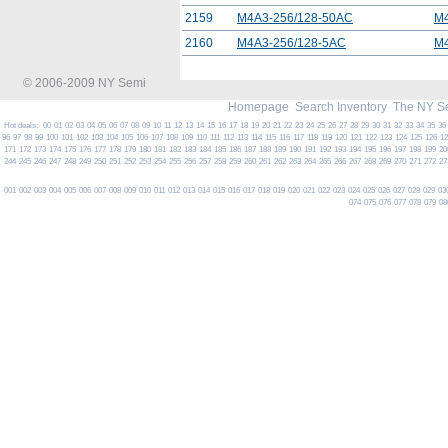
2159
M4A3-256/128-50AC
M
2160
M4A3-256/128-5AC
M
© 2006-2009 NY Semi
Homepage
Search Inventory
The NY S
Hot deals:
00
01
02
03
04
05
06
07
08
09
10
11
12
13
14
15
16
17
18
19
20
21
22
23
24
25
26
27
28
29
30
31
32
33
34
35
36
96
97
98
99
100
101
102
103
104
105
106
107
108
109
110
111
112
113
114
115
116
117
118
119
120
121
122
123
124
125
126
1
171
172
173
174
175
176
177
178
179
180
181
182
183
184
185
186
187
188
189
190
191
192
193
194
195
196
197
198
199
20
244
245
246
247
248
249
250
251
252
253
254
255
256
257
258
259
260
261
262
263
264
265
266
267
268
269
270
271
272
27
001
002
003
004
005
006
007
008
009
010
011
012
013
014
015
016
017
018
019
020
021
022
023
024
025
026
027
028
029
03
074
075
076
077
078
079
08