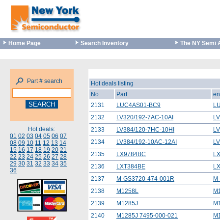
Home Page
Search Inventory
The NY Semi 
Part # search
Hot deals listing
No
Part
en
2131
LUC4AS01-BC9
L
2132
LV320/192-7AC-10AI
LV
Hot deals:
2133
LV384/120-7HC-10HI
LV
01
02
03
04
05
06
07
2134
LV384/192-10AC-12AI
LV
08
09
10
11
12
13
14
15
16
17
18
19
20
21
2135
LX9784BC
L
22
23
24
25
26
27
28
29
30
31
32
33
34
35
2136
LXT384BE
L
36
2137
M-GS3720-474-001R
M
2138
M1258L
M
2139
M1285J
M
2140
M1285J 7495-000-021
M1