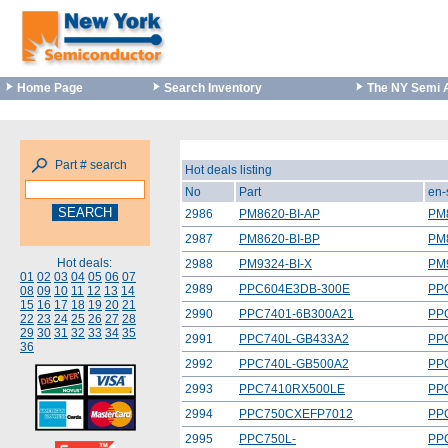
Home Page
Search Inventory
The NY Semi 
Part # search
Hot deals listing
No
Part
en-
2986
PM8620-BI-AP
PM
2987
PM8620-BI-BP
PM
Hot deals:
2988
PM9324-BI-X
PM
01
02
03
04
05
06
07
2989
PPC604E3DB-300E
PP
08
09
10
11
12
13
14
15
16
17
18
19
20
21
2990
PPC7401-6B300A21
PP
22
23
24
25
26
27
28
29
30
31
32
33
34
35
2991
PPC740L-GB433A2
PP
36
2992
PPC740L-GB500A2
PP
2993
PPC7410RX500LE
PP
2994
PPC750CXEFP7012
PP
2995
PPC750L-
PP