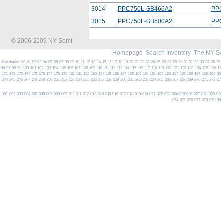
3014
PPC750L-GB466A2
PP
3015
PPC750L-GB500A2
PP
© 2006-2009 NY Semi
Homepage
Search Inventory
The NY S
Hot deals:
00
01
02
03
04
05
06
07
08
09
10
11
12
13
14
15
16
17
18
19
20
21
22
23
24
25
26
27
28
29
30
31
32
33
34
35
36
96
97
98
99
100
101
102
103
104
105
106
107
108
109
110
111
112
113
114
115
116
117
118
119
120
121
122
123
124
125
126
1
171
172
173
174
175
176
177
178
179
180
181
182
183
184
185
186
187
188
189
190
191
192
193
194
195
196
197
198
199
20
244
245
246
247
248
249
250
251
252
253
254
255
256
257
258
259
260
261
262
263
264
265
266
267
268
269
270
271
272
27
001
002
003
004
005
006
007
008
009
010
011
012
013
014
015
016
017
018
019
020
021
022
023
024
025
026
027
028
029
03
074
075
076
077
078
079
08