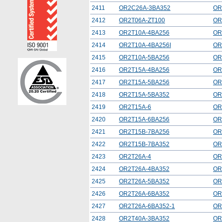
2411
OR2C26A-3BA352
OR
2412
OR2T06A-ZT100
OR
2413
OR2T10A-4BA256
OR
2414
OR2T10A-4BA256I
OR
2415
OR2T10A-5BA256
OR
2416
OR2T15A-4BA256
OR
2417
OR2T15A-5BA256
OR
2418
OR2T15A-5BA352
OR
2419
OR2T15A-6
OR
2420
OR2T15A-6BA256
OR
2421
OR2T15B-7BA256
OR
2422
OR2T15B-7BA352
OR
2423
OR2T26A-4
OR
2424
OR2T26A-4BA352
OR
2425
OR2T26A-5BA352
OR
2426
OR2T26A-6BA352
OR
2427
OR2T26A-6BA352-1
OR
2428
OR2T40A-3BA352
OR