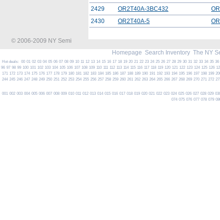
2429
OR2T40A-3BC432
OR
2430
OR2T40A-5
OR
© 2006-2009 NY Semi
Homepage
Search Inventory
The NY S
Hot deals:
00
01
02
03
04
05
06
07
08
09
10
11
12
13
14
15
16
17
18
19
20
21
22
23
24
25
26
27
28
29
30
31
32
33
34
35
36
96
97
98
99
100
101
102
103
104
105
106
107
108
109
110
111
112
113
114
115
116
117
118
119
120
121
122
123
124
125
126
1
171
172
173
174
175
176
177
178
179
180
181
182
183
184
185
186
187
188
189
190
191
192
193
194
195
196
197
198
199
20
244
245
246
247
248
249
250
251
252
253
254
255
256
257
258
259
260
261
262
263
264
265
266
267
268
269
270
271
272
27
001
002
003
004
005
006
007
008
009
010
011
012
013
014
015
016
017
018
019
020
021
022
023
024
025
026
027
028
029
03
074
075
076
077
078
079
08