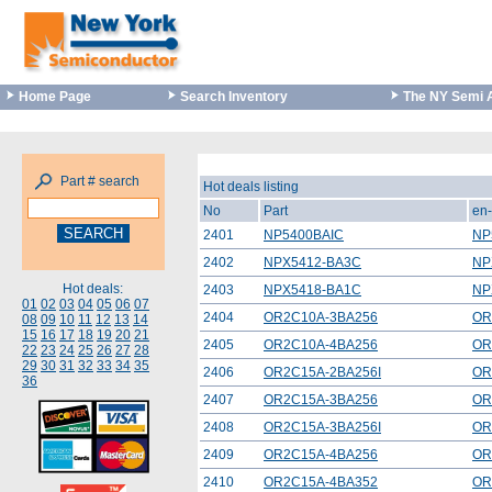
Home Page
Search Inventory
The NY Semi 
Part # search
Hot deals listing
No
Part
en-
2401
NP5400BAIC
NP
2402
NPX5412-BA3C
NP
Hot deals:
2403
NPX5418-BA1C
NP
01
02
03
04
05
06
07
2404
OR2C10A-3BA256
OR
08
09
10
11
12
13
14
15
16
17
18
19
20
21
2405
OR2C10A-4BA256
OR
22
23
24
25
26
27
28
29
30
31
32
33
34
35
2406
OR2C15A-2BA256I
OR
36
2407
OR2C15A-3BA256
OR
2408
OR2C15A-3BA256I
OR
2409
OR2C15A-4BA256
OR
2410
OR2C15A-4BA352
OR