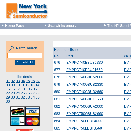
Home Page
Search Inventory
The NY Semi 
Part # search
Hot deals listing
No
Part
en-s
676
EMPPC740EBUB2330
EMP
677
EMPPC740EBUF1660
EMP
Hot deals:
678
EMPPC740GBUA2660
EMP
01
02
03
04
05
06
07
679
EMPPC740GBUB2330
EMP
08
09
10
11
12
13
14
15
16
17
18
19
20
21
680
EMPPC740GBUB2660
EMP
22
23
24
25
26
27
28
29
30
31
32
33
34
35
681
EMPPC740GBUF1660
EMP
36
682
EMPPC750GBUA2660
EMP
683
EMPPC750GBUB2660
EMP
684
EMPPC750LEBE4000
EMP
685
EMPPC750LEBF3660
EMP