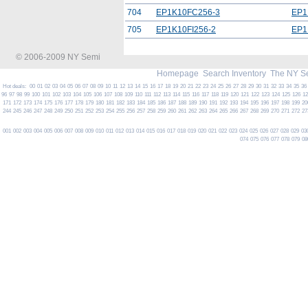
704
EP1K10FC256-3
EP1
705
EP1K10FI256-2
EP1
© 2006-2009 NY Semi
Homepage
Search Inventory
The NY S
Hot deals:
00
01
02
03
04
05
06
07
08
09
10
11
12
13
14
15
16
17
18
19
20
21
22
23
24
25
26
27
28
29
30
31
32
33
34
35
36
96
97
98
99
100
101
102
103
104
105
106
107
108
109
110
111
112
113
114
115
116
117
118
119
120
121
122
123
124
125
126
1
171
172
173
174
175
176
177
178
179
180
181
182
183
184
185
186
187
188
189
190
191
192
193
194
195
196
197
198
199
20
244
245
246
247
248
249
250
251
252
253
254
255
256
257
258
259
260
261
262
263
264
265
266
267
268
269
270
271
272
27
001
002
003
004
005
006
007
008
009
010
011
012
013
014
015
016
017
018
019
020
021
022
023
024
025
026
027
028
029
03
074
075
076
077
078
079
08