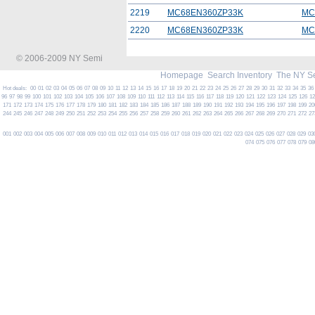
2219
MC68EN360ZP33K
MC
2220
MC68EN360ZP33K
MC
© 2006-2009 NY Semi
Homepage
Search Inventory
The NY S
Hot deals:
00
01
02
03
04
05
06
07
08
09
10
11
12
13
14
15
16
17
18
19
20
21
22
23
24
25
26
27
28
29
30
31
32
33
34
35
36
96
97
98
99
100
101
102
103
104
105
106
107
108
109
110
111
112
113
114
115
116
117
118
119
120
121
122
123
124
125
126
1
171
172
173
174
175
176
177
178
179
180
181
182
183
184
185
186
187
188
189
190
191
192
193
194
195
196
197
198
199
20
244
245
246
247
248
249
250
251
252
253
254
255
256
257
258
259
260
261
262
263
264
265
266
267
268
269
270
271
272
27
001
002
003
004
005
006
007
008
009
010
011
012
013
014
015
016
017
018
019
020
021
022
023
024
025
026
027
028
029
03
074
075
076
077
078
079
08