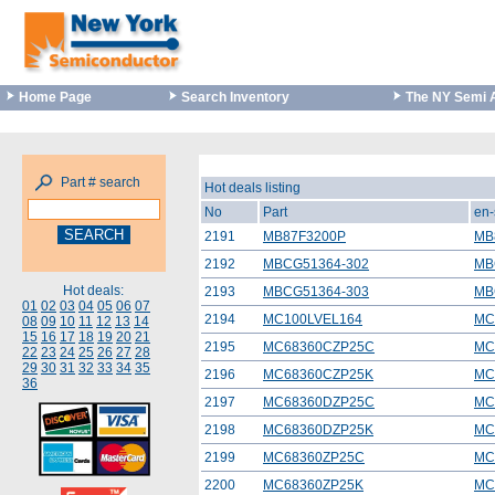
Home Page
Search Inventory
The NY Semi 
Part # search
Hot deals listing
No
Part
en-
2191
MB87F3200P
MB
2192
MBCG51364-302
MB
Hot deals:
2193
MBCG51364-303
MB
01
02
03
04
05
06
07
2194
MC100LVEL164
MC
08
09
10
11
12
13
14
15
16
17
18
19
20
21
2195
MC68360CZP25C
MC
22
23
24
25
26
27
28
29
30
31
32
33
34
35
2196
MC68360CZP25K
MC
36
2197
MC68360DZP25C
MC
2198
MC68360DZP25K
MC
2199
MC68360ZP25C
MC
2200
MC68360ZP25K
MC