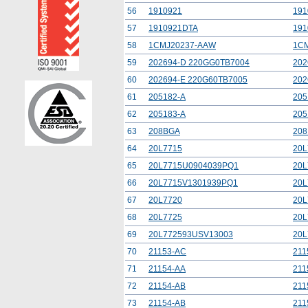
56
1910921
191
57
1910921DTA
19
58
1CMJ20237-AAW
1C
59
202694-D 220GG0TB7004
202
60
202694-E 220G60TB7005
202
61
205182-A
205
62
205183-A
205
63
208BGA
20
64
20L7715
20L
65
20L7715U0904039PQ1
20
66
20L7715V1301939PQ1
20L
67
20L7720
20L
68
20L7725
20L
69
20L772593USV13003
20
70
21153-AC
211
71
21154-AA
211
72
21154-AB
211
73
21154-AB
211