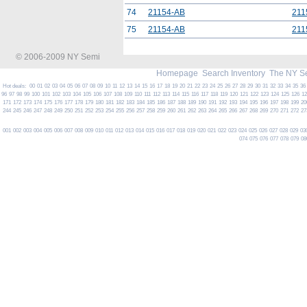
74
21154-AB
211
75
21154-AB
211
© 2006-2009 NY Semi
Homepage
Search Inventory
The NY S
Hot deals:
00
01
02
03
04
05
06
07
08
09
10
11
12
13
14
15
16
17
18
19
20
21
22
23
24
25
26
27
28
29
30
31
32
33
34
35
36
96
97
98
99
100
101
102
103
104
105
106
107
108
109
110
111
112
113
114
115
116
117
118
119
120
121
122
123
124
125
126
1
171
172
173
174
175
176
177
178
179
180
181
182
183
184
185
186
187
188
189
190
191
192
193
194
195
196
197
198
199
20
244
245
246
247
248
249
250
251
252
253
254
255
256
257
258
259
260
261
262
263
264
265
266
267
268
269
270
271
272
27
001
002
003
004
005
006
007
008
009
010
011
012
013
014
015
016
017
018
019
020
021
022
023
024
025
026
027
028
029
03
074
075
076
077
078
079
08