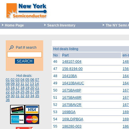
Home Page
Search Inventory
The NY Semi 
Part # search
Hot deals listing
No
Part
en-
46
148107-004
148
47
156-8194-00
156
Hot deals:
48
16410BA
16
01
02
03
04
05
06
07
49
16410BA4UC
16
08
09
10
11
12
13
14
15
16
17
18
19
20
21
50
1675BA48P
16
22
23
24
25
26
27
28
29
30
31
32
33
34
35
51
1675BA48R
16
36
52
1675BAV2R
16
53
169BGA
16
54
169LD/PBGA
16
55
186280-003
186