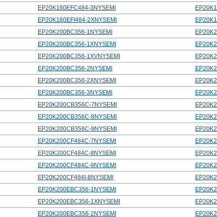
EP20K160EFC484-3NYSEMI
EP20K1
EP20K160EFI484-2XNYSEMI
EP20K1
EP20K200BC356-1NYSEMI
EP20K2
EP20K200BC356-1XNYSEMI
EP20K2
EP20K200BC356-1XVNYSEMI
EP20K2
EP20K200BC356-2NYSEMI
EP20K2
EP20K200BC356-2XNYSEMI
EP20K2
EP20K200BC356-3NYSEMI
EP20K2
EP20K200CB356C-7NYSEMI
EP20K
EP20K200CB356C-8NYSEMI
EP20K
EP20K200CB356C-9NYSEMI
EP20K
EP20K200CF484C-7NYSEMI
EP20K2
EP20K200CF484C-8NYSEMI
EP20K2
EP20K200CF484C-9NYSEMI
EP20K2
EP20K200CF484I-8NYSEMI
EP20K2
EP20K200EBC356-1NYSEMI
EP20K2
EP20K200EBC356-1XNYSEMI
EP20K2
EP20K200EBC356-2NYSEMI
EP20K2