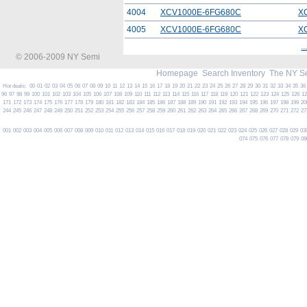
4004
XCV1000E-6FG680C
X
4005
XCV1000E-6FG680C
X
..
© 2006-2009 NY Semi
Homepage
Search Inventory
The NY S
Hot deals:
00
01
02
03
04
05
06
07
08
09
10
11
12
13
14
15
16
17
18
19
20
21
22
23
24
25
26
27
28
29
30
31
32
33
34
35
36
96
97
98
99
100
101
102
103
104
105
106
107
108
109
110
111
112
113
114
115
116
117
118
119
120
121
122
123
124
125
126
1
171
172
173
174
175
176
177
178
179
180
181
182
183
184
185
186
187
188
189
190
191
192
193
194
195
196
197
198
199
20
244
245
246
247
248
249
250
251
252
253
254
255
256
257
258
259
260
261
262
263
264
265
266
267
268
269
270
271
272
27
001
002
003
004
005
006
007
008
009
010
011
012
013
014
015
016
017
018
019
020
021
022
023
024
025
026
027
028
029
03
074
075
076
077
078
079
08