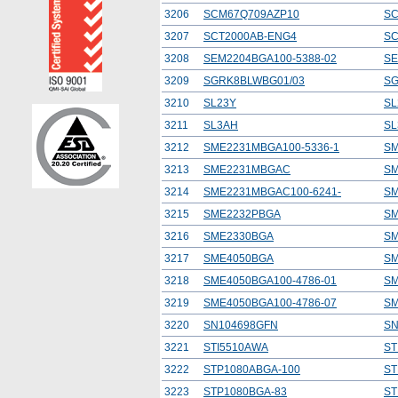
3206
SCM67Q709AZP10
SC
3207
SCT2000AB-ENG4
SC
3208
SEM2204BGA100-5388-02
SE
3209
SGRK8BLWBG01/03
SG
3210
SL23Y
SL
3211
SL3AH
SL
3212
SME2231MBGA100-5336-1
SM
3213
SME2231MBGAC
SM
3214
SME2231MBGAC100-6241-
SM
3215
SME2232PBGA
SM
3216
SME2330BGA
SM
3217
SME4050BGA
SM
3218
SME4050BGA100-4786-01
SM
3219
SME4050BGA100-4786-07
SM
3220
SN104698GFN
SN
3221
STI5510AWA
ST
3222
STP1080ABGA-100
ST
3223
STP1080BGA-83
ST