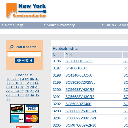
Home Page
Search Inventory
The NY Semi 
Part # search
Hot deals listing
No
Part
en
3196
SC1200UCL-266
SC
3197
SC400-100AC
SC
Hot deals:
3198
SC4140-66AC-A
SC
01
02
03
04
05
06
07
3199
SC53020CZP25VL
SC
08
09
10
11
12
13
14
15
16
17
18
19
20
21
3200
SC56683VH3CR2
SC
22
23
24
25
26
27
28
29
30
31
32
33
34
35
3201
SC56683VH3CR2
SC
36
3202
SC850SRZT40B
SC
3203
SC860PZP50D3W1
SC
3204
SC860PZP80D3W1
SC
3205
SCM67Q709AZP10
SC