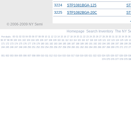
3224
STP1081BGA-125
ST
3225
STP1082BGA-20C
ST
.
© 2006-2009 NY Semi
Homepage
Search Inventory
The NY S
Hot deals:
00
01
02
03
04
05
06
07
08
09
10
11
12
13
14
15
16
17
18
19
20
21
22
23
24
25
26
27
28
29
30
31
32
33
34
35
36
96
97
98
99
100
101
102
103
104
105
106
107
108
109
110
111
112
113
114
115
116
117
118
119
120
121
122
123
124
125
126
1
171
172
173
174
175
176
177
178
179
180
181
182
183
184
185
186
187
188
189
190
191
192
193
194
195
196
197
198
199
20
244
245
246
247
248
249
250
251
252
253
254
255
256
257
258
259
260
261
262
263
264
265
266
267
268
269
270
271
272
27
001
002
003
004
005
006
007
008
009
010
011
012
013
014
015
016
017
018
019
020
021
022
023
024
025
026
027
028
029
03
074
075
076
077
078
079
08