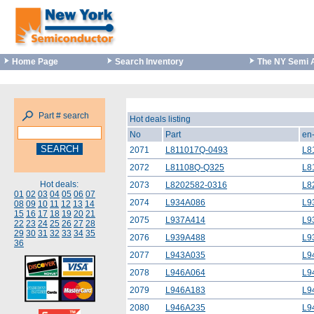
Home Page
Search Inventory
The NY Semi 
Part # search
Hot deals listing
No
Part
en
2071
L811017Q-0493
L8
2072
L81108Q-Q325
L8
Hot deals:
2073
L8202582-0316
L8
01
02
03
04
05
06
07
2074
L934A086
L9
08
09
10
11
12
13
14
15
16
17
18
19
20
21
2075
L937A414
L9
22
23
24
25
26
27
28
29
30
31
32
33
34
35
2076
L939A488
L9
36
2077
L943A035
L9
2078
L946A064
L9
2079
L946A183
L9
2080
L946A235
L9