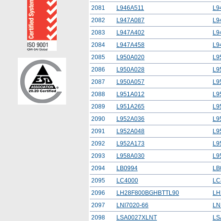
2081
L946A511
L9
2082
L947A087
L9
2083
L947A402
L9
2084
L947A458
L9
2085
L950A020
L9
2086
L950A028
L9
2087
L950A057
L9
2088
L951A012
L9
2089
L951A265
L9
2090
L952A036
L9
2091
L952A048
L9
2092
L952A173
L9
2093
L958A030
L9
2094
LB0994
LB
2095
LC4000
LC
2096
LH28F800BGHBTTL90
LH
2097
LNI7020-66
LN
2098
LSA0027XLNT
LS