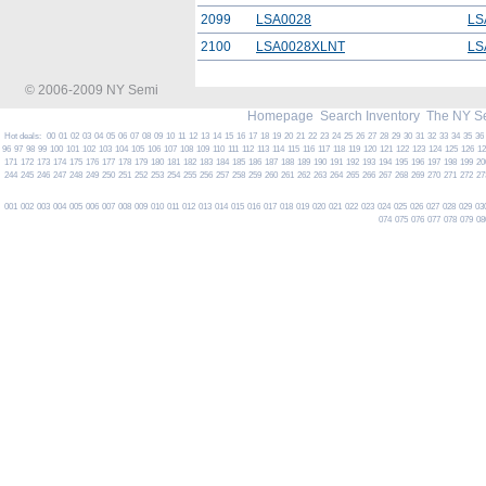
2099
LSA0028
LS
2100
LSA0028XLNT
LS
© 2006-2009 NY Semi
Homepage
Search Inventory
The NY S
Hot deals:
00
01
02
03
04
05
06
07
08
09
10
11
12
13
14
15
16
17
18
19
20
21
22
23
24
25
26
27
28
29
30
31
32
33
34
35
36
96
97
98
99
100
101
102
103
104
105
106
107
108
109
110
111
112
113
114
115
116
117
118
119
120
121
122
123
124
125
126
1
171
172
173
174
175
176
177
178
179
180
181
182
183
184
185
186
187
188
189
190
191
192
193
194
195
196
197
198
199
20
244
245
246
247
248
249
250
251
252
253
254
255
256
257
258
259
260
261
262
263
264
265
266
267
268
269
270
271
272
27
001
002
003
004
005
006
007
008
009
010
011
012
013
014
015
016
017
018
019
020
021
022
023
024
025
026
027
028
029
03
074
075
076
077
078
079
08