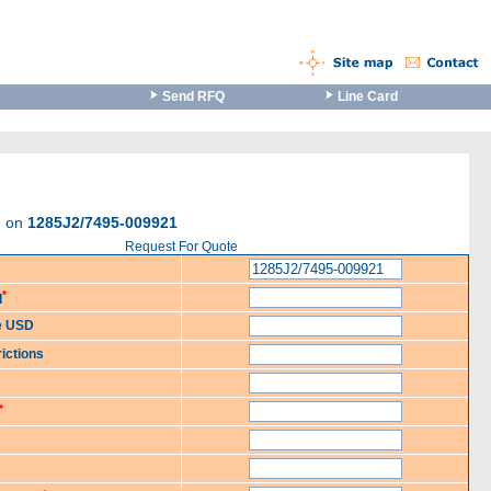
Send RFQ
Line Card
e on
1285J2/7495-009921
Request For Quote
*
d
ce USD
ictions
*