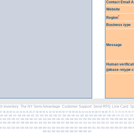
Contact Email 
Website
*
Region
Business type
Message
Human verificat
(please retype 
h Inventory
The NY Semi Advantage
Customer Support
Send RFQ
Line Card
Spe
37
38
39
40
41
42
43
44
45
46
47
48
49
50
51
52
53
54
55
56
57
58
59
60
61
62
63
64
65
66
67
68
69
70
71
72
73
74
75
76
77
144
145
146
147
148
149
150
151
152
153
154
155
156
157
158
159
160
161
162
163
164
165
166
167
168
169
170
171
172
173
33
234
235
236
237
238
239
240
241
242
243
244
245
246
247
248
249
250
251
252
253
254
255
256
257
258
259
260
261
262
2
93
294
295
296
297
298
299
300
301
302
303
304
305
306
307
308
309
310
311
312
313
314
315
316
317
318
319
320
321
322
3
30
031
032
033
034
035
036
037
038
039
040
041
042
043
044
045
046
047
048
049
050
051
052
053
054
055
056
057
058
059
0
090
091
092
093
094
095
096
097
098
099
100