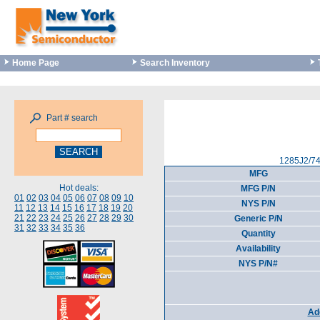
Home Page
Search Inventory
Part # search
1285J2/74
MFG
Hot deals:
MFG P/N
01
02
03
04
05
06
07
08
09
10
NYS P/N
11
12
13
14
15
16
17
18
19
20
21
22
23
24
25
26
27
28
29
30
Generic P/N
31
32
33
34
35
36
Quantity
Availability
NYS P/N#
Add