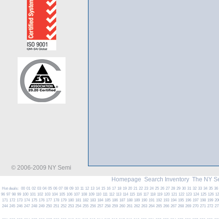
© 2006-2009 NY Semi
Homepage
Search Inventory
The NY S
Hot deals:
00
01
02
03
04
05
06
07
08
09
10
11
12
13
14
15
16
17
18
19
20
21
22
23
24
25
26
27
28
29
30
31
32
33
34
35
36
96
97
98
99
100
101
102
103
104
105
106
107
108
109
110
111
112
113
114
115
116
117
118
119
120
121
122
123
124
125
126
1
171
172
173
174
175
176
177
178
179
180
181
182
183
184
185
186
187
188
189
190
191
192
193
194
195
196
197
198
199
20
244
245
246
247
248
249
250
251
252
253
254
255
256
257
258
259
260
261
262
263
264
265
266
267
268
269
270
271
272
27