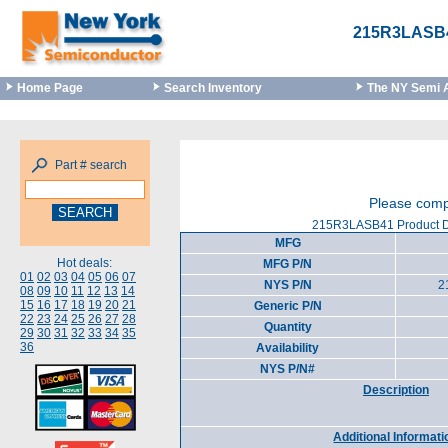
215R3LASB
Home Page
Search Inventory
The NY Semi 
Part # search
Please compl
215R3LASB41 Product D
MFG
Hot deals:
MFG P/N
01
02
03
04
05
06
07
NYS P/N
2
08
09
10
11
12
13
14
15
16
17
18
19
20
21
Generic P/N
22
23
24
25
26
27
28
Quantity
29
30
31
32
33
34
35
36
Availability
NYS P/N#
Description
Additional Informati