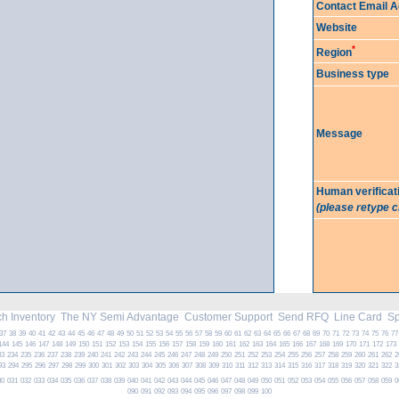
Contact Email 
Website
*
Region
Business type
Message
Human verificat
(please retype 
h Inventory
The NY Semi Advantage
Customer Support
Send RFQ
Line Card
Spe
37
38
39
40
41
42
43
44
45
46
47
48
49
50
51
52
53
54
55
56
57
58
59
60
61
62
63
64
65
66
67
68
69
70
71
72
73
74
75
76
77
144
145
146
147
148
149
150
151
152
153
154
155
156
157
158
159
160
161
162
163
164
165
166
167
168
169
170
171
172
173
33
234
235
236
237
238
239
240
241
242
243
244
245
246
247
248
249
250
251
252
253
254
255
256
257
258
259
260
261
262
2
93
294
295
296
297
298
299
300
301
302
303
304
305
306
307
308
309
310
311
312
313
314
315
316
317
318
319
320
321
322
3
30
031
032
033
034
035
036
037
038
039
040
041
042
043
044
045
046
047
048
049
050
051
052
053
054
055
056
057
058
059
0
090
091
092
093
094
095
096
097
098
099
100