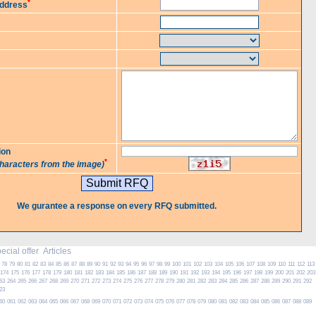
*
Address
ion
*
characters from the image)
We gurantee a response on every RFQ submitted.
cial offer
Articles
78
79
80
81
82
83
84
85
86
87
88
89
90
91
92
93
94
95
96
97
98
99
100
101
102
103
104
105
106
107
108
109
110
111
112
113
174
175
176
177
178
179
180
181
182
183
184
185
186
187
188
189
190
191
192
193
194
195
196
197
198
199
200
201
202
203
63
264
265
266
267
268
269
270
271
272
273
274
275
276
277
278
279
280
281
282
283
284
285
286
287
288
289
290
291
292
23
60
061
062
063
064
065
066
067
068
069
070
071
072
073
074
075
076
077
078
079
080
081
082
083
084
085
086
087
088
089