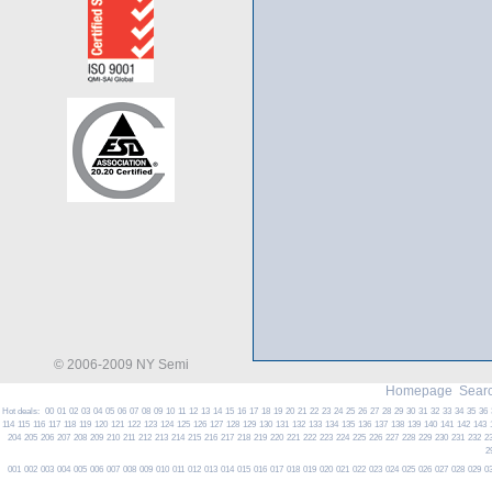
© 2006-2009 NY Semi
Homepage
Searc
Hot deals:
00
01
02
03
04
05
06
07
08
09
10
11
12
13
14
15
16
17
18
19
20
21
22
23
24
25
26
27
28
29
30
31
32
33
34
35
36
114
115
116
117
118
119
120
121
122
123
124
125
126
127
128
129
130
131
132
133
134
135
136
137
138
139
140
141
142
143
204
205
206
207
208
209
210
211
212
213
214
215
216
217
218
219
220
221
222
223
224
225
226
227
228
229
230
231
232
2
2
001
002
003
004
005
006
007
008
009
010
011
012
013
014
015
016
017
018
019
020
021
022
023
024
025
026
027
028
029
0