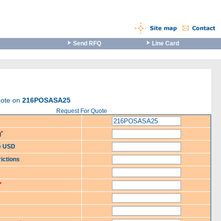
Send RFQ
Line Card
uote on
216POSASA25
Request For Quote
*
d
ce USD
ictions
*