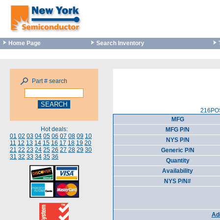
Home Page
Search Inventory
Part # search
216POS
MFG
Hot deals:
MFG P/N
01
02
03
04
05
06
07
08
09
10
NYS P/N
11
12
13
14
15
16
17
18
19
20
21
22
23
24
25
26
27
28
29
30
Generic P/N
31
32
33
34
35
36
Quantity
Availability
NYS P/N#
Add