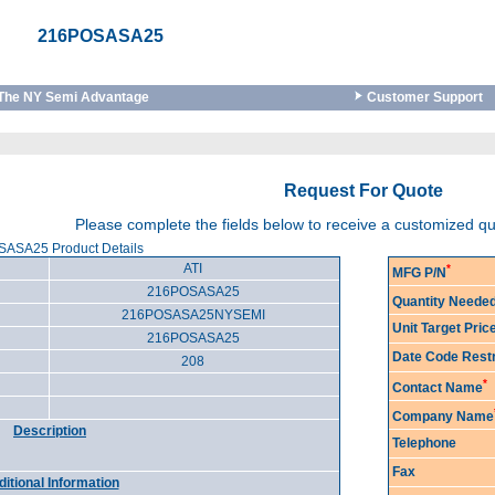
216POSASA25
The NY Semi Advantage
Customer Support
Request For Quote
Please complete the fields below to receive a customized q
ASA25 Product Details
ATI
*
MFG P/N
216POSASA25
Quantity Neede
216POSASA25NYSEMI
Unit Target Pri
216POSASA25
Date Code Restr
208
*
Contact Name
Company Name
Description
Telephone
Fax
itional Information