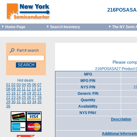
216POSASA
Home Page
Search Inventory
The NY Semi 
Part # search
Please compl
216POSASA27 Product D
MFG
Hot deals:
MFG P/N
01
02
03
04
05
06
07
NYS P/N
2
08
09
10
11
12
13
14
15
16
17
18
19
20
21
Generic P/N
22
23
24
25
26
27
28
Quantity
29
30
31
32
33
34
35
36
Availability
NYS P/N#
Description
Additional Informati