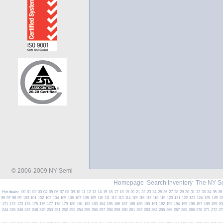
© 2006-2009 NY Semi
Homepage
Search Inventory
The NY S
Hot deals:
00
01
02
03
04
05
06
07
08
09
10
11
12
13
14
15
16
17
18
19
20
21
22
23
24
25
26
27
28
29
30
31
32
33
34
35
36
96
97
98
99
100
101
102
103
104
105
106
107
108
109
110
111
112
113
114
115
116
117
118
119
120
121
122
123
124
125
126
1
171
172
173
174
175
176
177
178
179
180
181
182
183
184
185
186
187
188
189
190
191
192
193
194
195
196
197
198
199
20
244
245
246
247
248
249
250
251
252
253
254
255
256
257
258
259
260
261
262
263
264
265
266
267
268
269
270
271
272
27