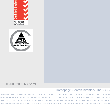
© 2006-2009 NY Semi
Homepage
Search Inventory
The NY S
Hot deals:
00
01
02
03
04
05
06
07
08
09
10
11
12
13
14
15
16
17
18
19
20
21
22
23
24
25
26
27
28
29
30
31
32
33
34
35
36
96
97
98
99
100
101
102
103
104
105
106
107
108
109
110
111
112
113
114
115
116
117
118
119
120
121
122
123
124
125
126
1
171
172
173
174
175
176
177
178
179
180
181
182
183
184
185
186
187
188
189
190
191
192
193
194
195
196
197
198
199
20
244
245
246
247
248
249
250
251
252
253
254
255
256
257
258
259
260
261
262
263
264
265
266
267
268
269
270
271
272
27