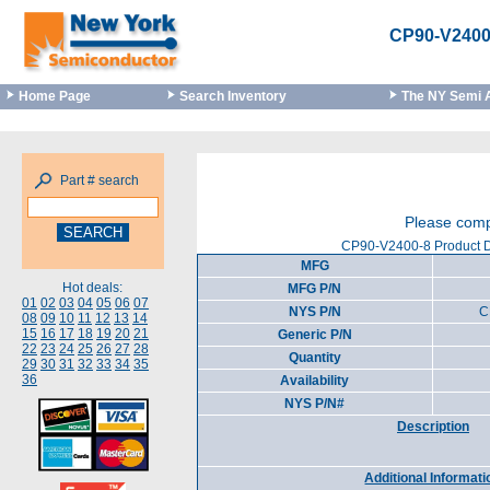
CP90-V2400
Home Page
Search Inventory
The NY Semi 
Part # search
Please comp
CP90-V2400-8 Product D
MFG
Hot deals:
MFG P/N
01
02
03
04
05
06
07
NYS P/N
C
08
09
10
11
12
13
14
15
16
17
18
19
20
21
Generic P/N
22
23
24
25
26
27
28
Quantity
29
30
31
32
33
34
35
36
Availability
NYS P/N#
Description
Additional Informati