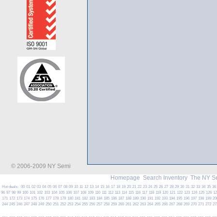
© 2006-2009 NY Semi
Homepage
Search Inventory
The NY S
Hot deals:
00
01
02
03
04
05
06
07
08
09
10
11
12
13
14
15
16
17
18
19
20
21
22
23
24
25
26
27
28
29
30
31
32
33
34
35
36
96
97
98
99
100
101
102
103
104
105
106
107
108
109
110
111
112
113
114
115
116
117
118
119
120
121
122
123
124
125
126
1
171
172
173
174
175
176
177
178
179
180
181
182
183
184
185
186
187
188
189
190
191
192
193
194
195
196
197
198
199
20
244
245
246
247
248
249
250
251
252
253
254
255
256
257
258
259
260
261
262
263
264
265
266
267
268
269
270
271
272
27