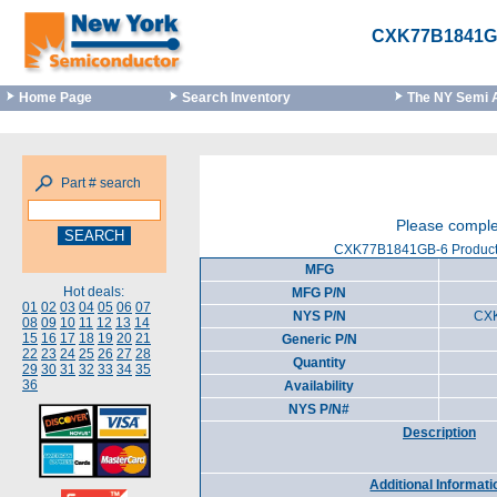
CXK77B1841G
Home Page
Search Inventory
The NY Semi 
Part # search
Please comple
CXK77B1841GB-6 Product 
MFG
Hot deals:
MFG P/N
01
02
03
04
05
06
07
NYS P/N
CX
08
09
10
11
12
13
14
15
16
17
18
19
20
21
Generic P/N
22
23
24
25
26
27
28
Quantity
29
30
31
32
33
34
35
36
Availability
NYS P/N#
Description
Additional Informati