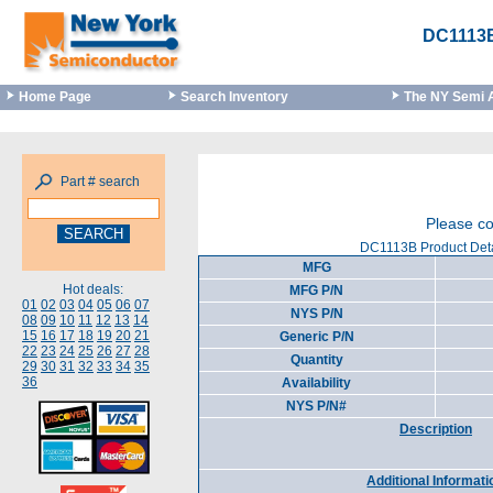
DC1113
Home Page
Search Inventory
The NY Semi 
Part # search
Please co
DC1113B Product Deta
MFG
Hot deals:
MFG P/N
01
02
03
04
05
06
07
NYS P/N
08
09
10
11
12
13
14
15
16
17
18
19
20
21
Generic P/N
22
23
24
25
26
27
28
Quantity
29
30
31
32
33
34
35
36
Availability
NYS P/N#
Description
Additional Informati