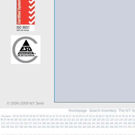
© 2006-2009 NY Semi
Homepage
Search Inventory
The NY S
Hot deals:
00
01
02
03
04
05
06
07
08
09
10
11
12
13
14
15
16
17
18
19
20
21
22
23
24
25
26
27
28
29
30
31
32
33
34
35
36
96
97
98
99
100
101
102
103
104
105
106
107
108
109
110
111
112
113
114
115
116
117
118
119
120
121
122
123
124
125
126
1
171
172
173
174
175
176
177
178
179
180
181
182
183
184
185
186
187
188
189
190
191
192
193
194
195
196
197
198
199
20
244
245
246
247
248
249
250
251
252
253
254
255
256
257
258
259
260
261
262
263
264
265
266
267
268
269
270
271
272
27