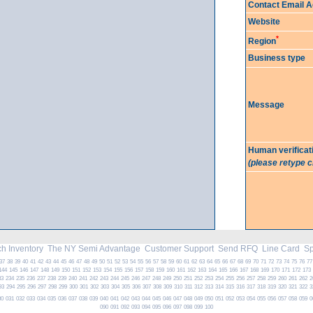
Contact Email 
Website
*
Region
Business type
Message
Human verificat
(please retype 
h Inventory
The NY Semi Advantage
Customer Support
Send RFQ
Line Card
Spe
37
38
39
40
41
42
43
44
45
46
47
48
49
50
51
52
53
54
55
56
57
58
59
60
61
62
63
64
65
66
67
68
69
70
71
72
73
74
75
76
77
144
145
146
147
148
149
150
151
152
153
154
155
156
157
158
159
160
161
162
163
164
165
166
167
168
169
170
171
172
173
33
234
235
236
237
238
239
240
241
242
243
244
245
246
247
248
249
250
251
252
253
254
255
256
257
258
259
260
261
262
2
93
294
295
296
297
298
299
300
301
302
303
304
305
306
307
308
309
310
311
312
313
314
315
316
317
318
319
320
321
322
3
30
031
032
033
034
035
036
037
038
039
040
041
042
043
044
045
046
047
048
049
050
051
052
053
054
055
056
057
058
059
0
090
091
092
093
094
095
096
097
098
099
100