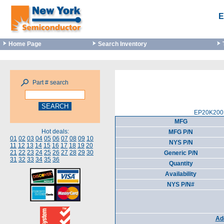
E
Home Page
Search Inventory
Part # search
EP20K200B
MFG
Hot deals:
MFG P/N
01
02
03
04
05
06
07
08
09
10
NYS P/N
11
12
13
14
15
16
17
18
19
20
21
22
23
24
25
26
27
28
29
30
Generic P/N
31
32
33
34
35
36
Quantity
Availability
NYS P/N#
Add