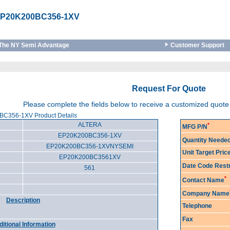
P20K200BC356-1XV
The NY Semi Advantage
Customer Support
Request For Quote
Please complete the fields below to receive a customized quot
C356-1XV Product Details
ALTERA
*
MFG P/N
EP20K200BC356-1XV
Quantity Neede
EP20K200BC356-1XVNYSEMI
Unit Target Pri
EP20K200BC3561XV
Date Code Restr
561
*
Contact Name
Company Name
Description
Telephone
Fax
itional Information