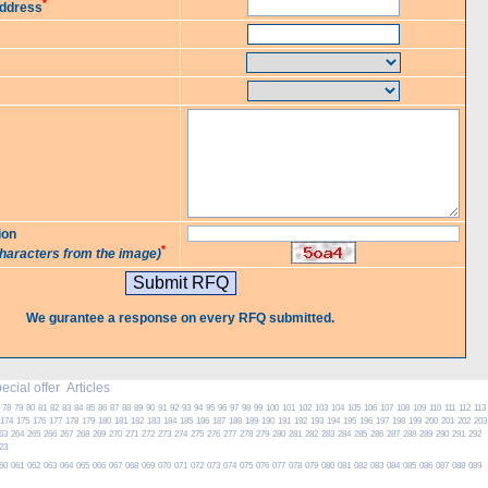
*
Address
ion
*
characters from the image)
We gurantee a response on every RFQ submitted.
cial offer
Articles
78
79
80
81
82
83
84
85
86
87
88
89
90
91
92
93
94
95
96
97
98
99
100
101
102
103
104
105
106
107
108
109
110
111
112
113
174
175
176
177
178
179
180
181
182
183
184
185
186
187
188
189
190
191
192
193
194
195
196
197
198
199
200
201
202
203
63
264
265
266
267
268
269
270
271
272
273
274
275
276
277
278
279
280
281
282
283
284
285
286
287
288
289
290
291
292
23
60
061
062
063
064
065
066
067
068
069
070
071
072
073
074
075
076
077
078
079
080
081
082
083
084
085
086
087
088
089