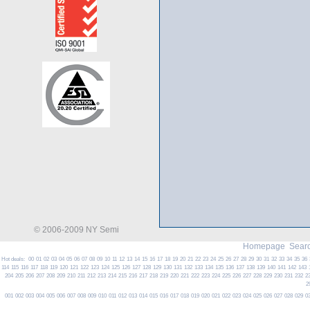
© 2006-2009 NY Semi
Homepage
Searc
Hot deals:
00
01
02
03
04
05
06
07
08
09
10
11
12
13
14
15
16
17
18
19
20
21
22
23
24
25
26
27
28
29
30
31
32
33
34
35
36
114
115
116
117
118
119
120
121
122
123
124
125
126
127
128
129
130
131
132
133
134
135
136
137
138
139
140
141
142
143
204
205
206
207
208
209
210
211
212
213
214
215
216
217
218
219
220
221
222
223
224
225
226
227
228
229
230
231
232
2
2
001
002
003
004
005
006
007
008
009
010
011
012
013
014
015
016
017
018
019
020
021
022
023
024
025
026
027
028
029
0