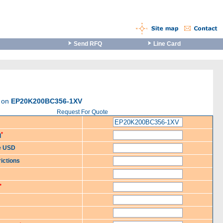
Send RFQ
Line Card
e on
EP20K200BC356-1XV
Request For Quote
*
d
ce USD
ictions
*