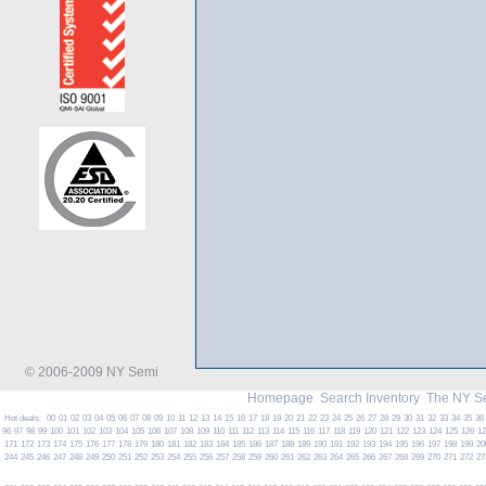
© 2006-2009 NY Semi
Homepage
Search Inventory
The NY S
Hot deals:
00
01
02
03
04
05
06
07
08
09
10
11
12
13
14
15
16
17
18
19
20
21
22
23
24
25
26
27
28
29
30
31
32
33
34
35
36
96
97
98
99
100
101
102
103
104
105
106
107
108
109
110
111
112
113
114
115
116
117
118
119
120
121
122
123
124
125
126
1
171
172
173
174
175
176
177
178
179
180
181
182
183
184
185
186
187
188
189
190
191
192
193
194
195
196
197
198
199
20
244
245
246
247
248
249
250
251
252
253
254
255
256
257
258
259
260
261
262
263
264
265
266
267
268
269
270
271
272
27