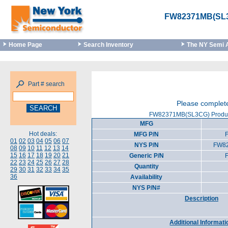
FW82371MB(SL
Home Page
Search Inventory
The NY Semi 
Part # search
Please complete
FW82371MB(SL3CG) Product
MFG
Hot deals:
MFG P/N
01
02
03
04
05
06
07
NYS P/N
FW8
08
09
10
11
12
13
14
15
16
17
18
19
20
21
Generic P/N
22
23
24
25
26
27
28
Quantity
29
30
31
32
33
34
35
36
Availability
NYS P/N#
Description
Additional Informati