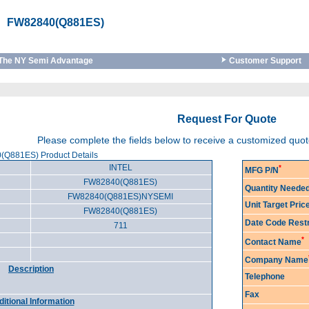
FW82840(Q881ES)
The NY Semi Advantage
Customer Support
Request For Quote
Please complete the fields below to receive a customized quo
Q881ES) Product Details
INTEL
*
MFG P/N
FW82840(Q881ES)
Quantity Neede
FW82840(Q881ES)NYSEMI
Unit Target Pri
FW82840(Q881ES)
Date Code Restr
711
*
Contact Name
Company Name
Description
Telephone
Fax
itional Information