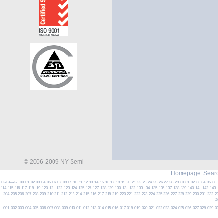
© 2006-2009 NY Semi
Homepage
Searc
Hot deals:
00
01
02
03
04
05
06
07
08
09
10
11
12
13
14
15
16
17
18
19
20
21
22
23
24
25
26
27
28
29
30
31
32
33
34
35
36
114
115
116
117
118
119
120
121
122
123
124
125
126
127
128
129
130
131
132
133
134
135
136
137
138
139
140
141
142
143
204
205
206
207
208
209
210
211
212
213
214
215
216
217
218
219
220
221
222
223
224
225
226
227
228
229
230
231
232
2
2
001
002
003
004
005
006
007
008
009
010
011
012
013
014
015
016
017
018
019
020
021
022
023
024
025
026
027
028
029
0