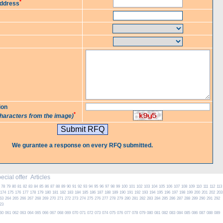
*
Address
ion
*
characters from the image)
We gurantee a response on every RFQ submitted.
cial offer
Articles
78
79
80
81
82
83
84
85
86
87
88
89
90
91
92
93
94
95
96
97
98
99
100
101
102
103
104
105
106
107
108
109
110
111
112
113
174
175
176
177
178
179
180
181
182
183
184
185
186
187
188
189
190
191
192
193
194
195
196
197
198
199
200
201
202
203
63
264
265
266
267
268
269
270
271
272
273
274
275
276
277
278
279
280
281
282
283
284
285
286
287
288
289
290
291
292
23
60
061
062
063
064
065
066
067
068
069
070
071
072
073
074
075
076
077
078
079
080
081
082
083
084
085
086
087
088
089