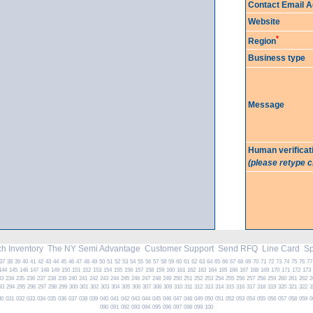
Contact Email 
Website
*
Region
Business type
Message
Human verificat
(please retype 
h Inventory
The NY Semi Advantage
Customer Support
Send RFQ
Line Card
Spe
37
38
39
40
41
42
43
44
45
46
47
48
49
50
51
52
53
54
55
56
57
58
59
60
61
62
63
64
65
66
67
68
69
70
71
72
73
74
75
76
77
144
145
146
147
148
149
150
151
152
153
154
155
156
157
158
159
160
161
162
163
164
165
166
167
168
169
170
171
172
173
33
234
235
236
237
238
239
240
241
242
243
244
245
246
247
248
249
250
251
252
253
254
255
256
257
258
259
260
261
262
2
93
294
295
296
297
298
299
300
301
302
303
304
305
306
307
308
309
310
311
312
313
314
315
316
317
318
319
320
321
322
3
30
031
032
033
034
035
036
037
038
039
040
041
042
043
044
045
046
047
048
049
050
051
052
053
054
055
056
057
058
059
0
090
091
092
093
094
095
096
097
098
099
100