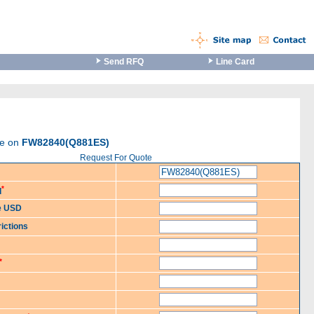
Send RFQ
Line Card
te on
FW82840(Q881ES)
Request For Quote
*
d
ce USD
ictions
*