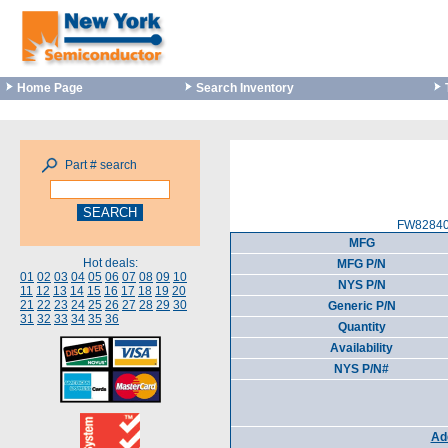
Home Page
Search Inventory
Part # search
FW82840(
MFG
Hot deals:
MFG P/N
01
02
03
04
05
06
07
08
09
10
NYS P/N
11
12
13
14
15
16
17
18
19
20
21
22
23
24
25
26
27
28
29
30
Generic P/N
31
32
33
34
35
36
Quantity
Availability
NYS P/N#
Add