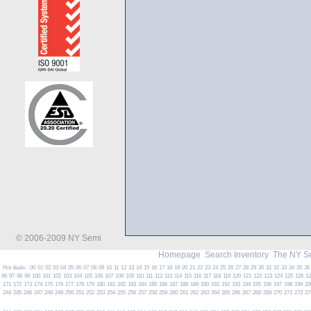
© 2006-2009 NY Semi
Homepage
Search Inventory
The NY S
Hot deals:
00
01
02
03
04
05
06
07
08
09
10
11
12
13
14
15
16
17
18
19
20
21
22
23
24
25
26
27
28
29
30
31
32
33
34
35
36
96
97
98
99
100
101
102
103
104
105
106
107
108
109
110
111
112
113
114
115
116
117
118
119
120
121
122
123
124
125
126
1
171
172
173
174
175
176
177
178
179
180
181
182
183
184
185
186
187
188
189
190
191
192
193
194
195
196
197
198
199
20
244
245
246
247
248
249
250
251
252
253
254
255
256
257
258
259
260
261
262
263
264
265
266
267
268
269
270
271
272
27