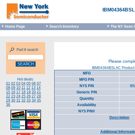
IBM04364BS
Home Page
Search Inventory
The NY Semi 
Part # search
Please comple
IBM04364BSLAC Product 
MFG
Hot deals:
MFG P/N
01
02
03
04
05
06
07
NYS P/N
IB
08
09
10
11
12
13
14
15
16
17
18
19
20
21
Generic P/N
22
23
24
25
26
27
28
Quantity
29
30
31
32
33
34
35
36
Availability
NYS P/N#
Description
Additional Informati