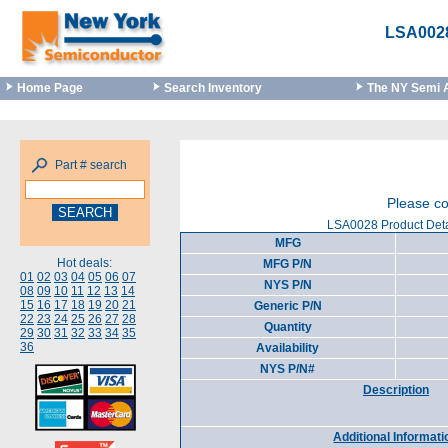
LSA002
Home Page
Search Inventory
The NY Semi 
Part # search
Please co
LSA0028 Product Deta
MFG
Hot deals:
MFG P/N
01
02
03
04
05
06
07
NYS P/N
08
09
10
11
12
13
14
15
16
17
18
19
20
21
Generic P/N
22
23
24
25
26
27
28
Quantity
29
30
31
32
33
34
35
36
Availability
NYS P/N#
Description
Additional Informati