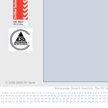
© 2006-2009 NY Semi
Homepage
Search Inventory
The NY S
Hot deals:
00
01
02
03
04
05
06
07
08
09
10
11
12
13
14
15
16
17
18
19
20
21
22
23
24
25
26
27
28
29
30
31
32
33
34
35
36
96
97
98
99
100
101
102
103
104
105
106
107
108
109
110
111
112
113
114
115
116
117
118
119
120
121
122
123
124
125
126
1
171
172
173
174
175
176
177
178
179
180
181
182
183
184
185
186
187
188
189
190
191
192
193
194
195
196
197
198
199
20
244
245
246
247
248
249
250
251
252
253
254
255
256
257
258
259
260
261
262
263
264
265
266
267
268
269
270
271
272
27