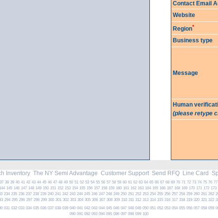
Contact Email 
Website
*
Region
Business type
Message
Human verificat
(please retype 
h Inventory
The NY Semi Advantage
Customer Support
Send RFQ
Line Card
Spe
37
38
39
40
41
42
43
44
45
46
47
48
49
50
51
52
53
54
55
56
57
58
59
60
61
62
63
64
65
66
67
68
69
70
71
72
73
74
75
76
77
144
145
146
147
148
149
150
151
152
153
154
155
156
157
158
159
160
161
162
163
164
165
166
167
168
169
170
171
172
173
33
234
235
236
237
238
239
240
241
242
243
244
245
246
247
248
249
250
251
252
253
254
255
256
257
258
259
260
261
262
2
93
294
295
296
297
298
299
300
301
302
303
304
305
306
307
308
309
310
311
312
313
314
315
316
317
318
319
320
321
322
3
30
031
032
033
034
035
036
037
038
039
040
041
042
043
044
045
046
047
048
049
050
051
052
053
054
055
056
057
058
059
0
090
091
092
093
094
095
096
097
098
099
100