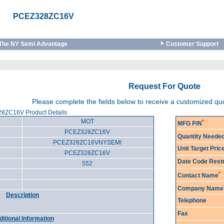
PCEZ328ZC16V
The NY Semi Advantage
Customer Support
Request For Quote
Please complete the fields below to receive a customized q
8ZC16V Product Details
MOT
*
MFG P/N
PCEZ328ZC16V
Quantity Neede
PCEZ328ZC16VNYSEMI
Unit Target Pri
PCEZ328ZC16V
Date Code Restr
552
*
Contact Name
Company Name
Description
Telephone
Fax
itional Information