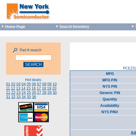
Home Page
Search Inventory
Part # search
PCEZ32
MFG
Hot deals:
MFG P/N
01
02
03
04
05
06
07
08
09
10
NYS P/N
11
12
13
14
15
16
17
18
19
20
21
22
23
24
25
26
27
28
29
30
Generic P/N
31
32
33
34
35
36
Quantity
Availability
NYS P/N#
Add