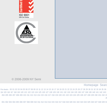
© 2006-2009 NY Semi
Homepage
Searc
Hot deals:
00
01
02
03
04
05
06
07
08
09
10
11
12
13
14
15
16
17
18
19
20
21
22
23
24
25
26
27
28
29
30
31
32
33
34
35
36
114
115
116
117
118
119
120
121
122
123
124
125
126
127
128
129
130
131
132
133
134
135
136
137
138
139
140
141
142
143
204
205
206
207
208
209
210
211
212
213
214
215
216
217
218
219
220
221
222
223
224
225
226
227
228
229
230
231
232
2
2
001
002
003
004
005
006
007
008
009
010
011
012
013
014
015
016
017
018
019
020
021
022
023
024
025
026
027
028
029
0