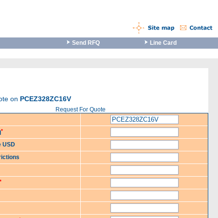
Send RFQ
Line Card
uote on
PCEZ328ZC16V
Request For Quote
*
d
ce USD
ictions
*