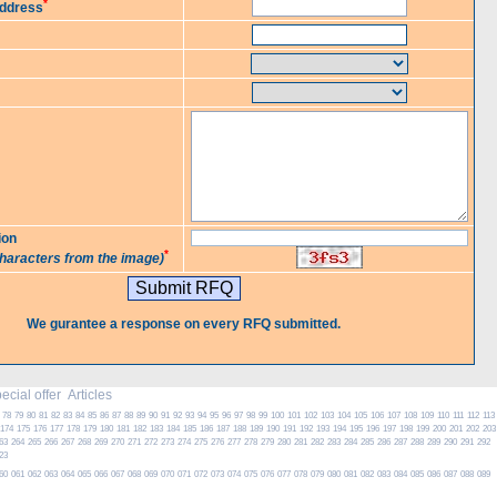
*
Address
ion
*
characters from the image)
We gurantee a response on every RFQ submitted.
cial offer
Articles
78
79
80
81
82
83
84
85
86
87
88
89
90
91
92
93
94
95
96
97
98
99
100
101
102
103
104
105
106
107
108
109
110
111
112
113
174
175
176
177
178
179
180
181
182
183
184
185
186
187
188
189
190
191
192
193
194
195
196
197
198
199
200
201
202
203
63
264
265
266
267
268
269
270
271
272
273
274
275
276
277
278
279
280
281
282
283
284
285
286
287
288
289
290
291
292
23
60
061
062
063
064
065
066
067
068
069
070
071
072
073
074
075
076
077
078
079
080
081
082
083
084
085
086
087
088
089