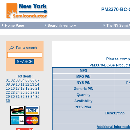
PM3370-BC-
Home Page
Search Inventory
The NY Semi 
Part # search
Please compl
PM3370-BC-GP Product D
MFG
Hot deals:
MFG P/N
01
02
03
04
05
06
07
NYS P/N
P
08
09
10
11
12
13
14
15
16
17
18
19
20
21
Generic P/N
22
23
24
25
26
27
28
Quantity
29
30
31
32
33
34
35
36
Availability
NYS P/N#
Description
Additional Informati