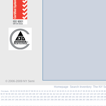
© 2006-2009 NY Semi
Homepage
Search Inventory
The NY S
Hot deals:
00
01
02
03
04
05
06
07
08
09
10
11
12
13
14
15
16
17
18
19
20
21
22
23
24
25
26
27
28
29
30
31
32
33
34
35
36
96
97
98
99
100
101
102
103
104
105
106
107
108
109
110
111
112
113
114
115
116
117
118
119
120
121
122
123
124
125
126
1
171
172
173
174
175
176
177
178
179
180
181
182
183
184
185
186
187
188
189
190
191
192
193
194
195
196
197
198
199
20
244
245
246
247
248
249
250
251
252
253
254
255
256
257
258
259
260
261
262
263
264
265
266
267
268
269
270
271
272
27