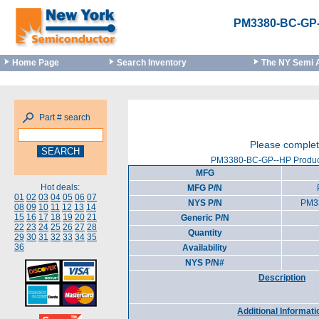
PM3380-BC-GP
Home Page
Search Inventory
The NY Semi 
Part # search
Please complet
PM3380-BC-GP--HP Product
MFG
Hot deals:
MFG P/N
01
02
03
04
05
06
07
NYS P/N
PM3
08
09
10
11
12
13
14
15
16
17
18
19
20
21
Generic P/N
22
23
24
25
26
27
28
Quantity
29
30
31
32
33
34
35
36
Availability
NYS P/N#
Description
Additional Informati