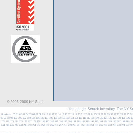
© 2006-2009 NY Semi
Homepage
Search Inventory
The NY S
Hot deals:
00
01
02
03
04
05
06
07
08
09
10
11
12
13
14
15
16
17
18
19
20
21
22
23
24
25
26
27
28
29
30
31
32
33
34
35
36
96
97
98
99
100
101
102
103
104
105
106
107
108
109
110
111
112
113
114
115
116
117
118
119
120
121
122
123
124
125
126
1
171
172
173
174
175
176
177
178
179
180
181
182
183
184
185
186
187
188
189
190
191
192
193
194
195
196
197
198
199
20
244
245
246
247
248
249
250
251
252
253
254
255
256
257
258
259
260
261
262
263
264
265
266
267
268
269
270
271
272
27