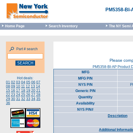
PM5358-BI-
Home Page
Search Inventory
The NY Semi 
Part # search
Please compl
PM5358-BI-AP Product D
MFG
Hot deals:
MFG P/N
01
02
03
04
05
06
07
NYS P/N
P
08
09
10
11
12
13
14
15
16
17
18
19
20
21
Generic P/N
22
23
24
25
26
27
28
Quantity
29
30
31
32
33
34
35
36
Availability
NYS P/N#
Description
Additional Informati