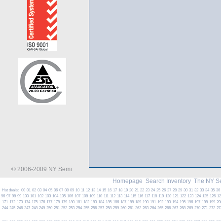
© 2006-2009 NY Semi
Homepage
Search Inventory
The NY S
Hot deals:
00
01
02
03
04
05
06
07
08
09
10
11
12
13
14
15
16
17
18
19
20
21
22
23
24
25
26
27
28
29
30
31
32
33
34
35
36
96
97
98
99
100
101
102
103
104
105
106
107
108
109
110
111
112
113
114
115
116
117
118
119
120
121
122
123
124
125
126
1
171
172
173
174
175
176
177
178
179
180
181
182
183
184
185
186
187
188
189
190
191
192
193
194
195
196
197
198
199
20
244
245
246
247
248
249
250
251
252
253
254
255
256
257
258
259
260
261
262
263
264
265
266
267
268
269
270
271
272
27