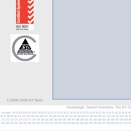
© 2006-2009 NY Semi
Homepage
Search Inventory
The NY S
Hot deals:
00
01
02
03
04
05
06
07
08
09
10
11
12
13
14
15
16
17
18
19
20
21
22
23
24
25
26
27
28
29
30
31
32
33
34
35
36
96
97
98
99
100
101
102
103
104
105
106
107
108
109
110
111
112
113
114
115
116
117
118
119
120
121
122
123
124
125
126
1
171
172
173
174
175
176
177
178
179
180
181
182
183
184
185
186
187
188
189
190
191
192
193
194
195
196
197
198
199
20
244
245
246
247
248
249
250
251
252
253
254
255
256
257
258
259
260
261
262
263
264
265
266
267
268
269
270
271
272
27