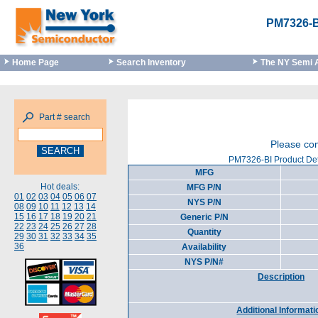
PM7326-B
Home Page
Search Inventory
The NY Semi 
Part # search
Please com
PM7326-BI Product Det
MFG
Hot deals:
MFG P/N
01
02
03
04
05
06
07
NYS P/N
08
09
10
11
12
13
14
15
16
17
18
19
20
21
Generic P/N
22
23
24
25
26
27
28
Quantity
29
30
31
32
33
34
35
36
Availability
NYS P/N#
Description
Additional Informati