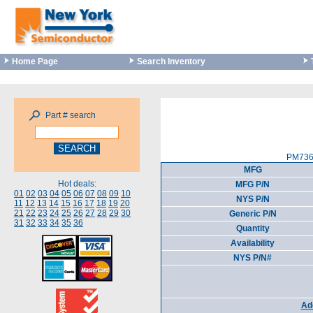
Home Page
Search Inventory
Part # search
PM7367
MFG
Hot deals:
MFG P/N
01
02
03
04
05
06
07
08
09
10
NYS P/N
11
12
13
14
15
16
17
18
19
20
21
22
23
24
25
26
27
28
29
30
Generic P/N
31
32
33
34
35
36
Quantity
Availability
NYS P/N#
Add