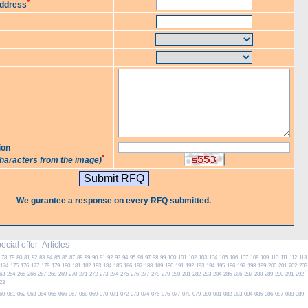
*
Address
ion
*
characters from the image)
We gurantee a response on every RFQ submitted.
cial offer
Articles
78
79
80
81
82
83
84
85
86
87
88
89
90
91
92
93
94
95
96
97
98
99
100
101
102
103
104
105
106
107
108
109
110
111
112
113
174
175
176
177
178
179
180
181
182
183
184
185
186
187
188
189
190
191
192
193
194
195
196
197
198
199
200
201
202
203
63
264
265
266
267
268
269
270
271
272
273
274
275
276
277
278
279
280
281
282
283
284
285
286
287
288
289
290
291
292
23
60
061
062
063
064
065
066
067
068
069
070
071
072
073
074
075
076
077
078
079
080
081
082
083
084
085
086
087
088
089