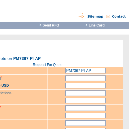
Send RFQ
Line Card
quote on
PM7367-PI-AP
Request For Quote
*
d
ce USD
ictions
*