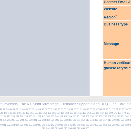
Contact Email 
Website
*
Region
Business type
Message
Human verificat
(please retype 
h Inventory
The NY Semi Advantage
Customer Support
Send RFQ
Line Card
Spe
37
38
39
40
41
42
43
44
45
46
47
48
49
50
51
52
53
54
55
56
57
58
59
60
61
62
63
64
65
66
67
68
69
70
71
72
73
74
75
76
77
144
145
146
147
148
149
150
151
152
153
154
155
156
157
158
159
160
161
162
163
164
165
166
167
168
169
170
171
172
173
33
234
235
236
237
238
239
240
241
242
243
244
245
246
247
248
249
250
251
252
253
254
255
256
257
258
259
260
261
262
2
93
294
295
296
297
298
299
300
301
302
303
304
305
306
307
308
309
310
311
312
313
314
315
316
317
318
319
320
321
322
3
30
031
032
033
034
035
036
037
038
039
040
041
042
043
044
045
046
047
048
049
050
051
052
053
054
055
056
057
058
059
0
090
091
092
093
094
095
096
097
098
099
100