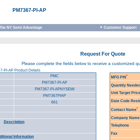
PM7367-PI-AP
The NY Semi Advantage
Customer Support
Request For Quote
Please complete the fields below to receive a customized 
-PI-AP Product Details
PMC
*
MFG P/N
PM7367-PI-AP
Quantity Neede
PM7367-PI-APNYSEMI
Unit Target Pri
PM7367PIAP
Date Code Restr
661
*
Contact Name
Company Name
Description
Telephone
Fax
itional Information