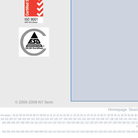
© 2006-2009 NY Semi
Homepage
Searc
Hot deals:
00
01
02
03
04
05
06
07
08
09
10
11
12
13
14
15
16
17
18
19
20
21
22
23
24
25
26
27
28
29
30
31
32
33
34
35
36
114
115
116
117
118
119
120
121
122
123
124
125
126
127
128
129
130
131
132
133
134
135
136
137
138
139
140
141
142
143
204
205
206
207
208
209
210
211
212
213
214
215
216
217
218
219
220
221
222
223
224
225
226
227
228
229
230
231
232
2
2
001
002
003
004
005
006
007
008
009
010
011
012
013
014
015
016
017
018
019
020
021
022
023
024
025
026
027
028
029
0