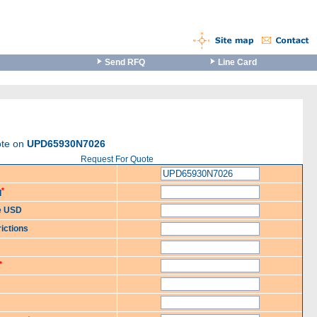
Send RFQ
Line Card
ote on
UPD65930N7026
Request For Quote
*
d
ce USD
ictions
*