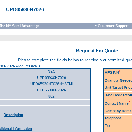
UPD65930N7026
The NY Semi Advantage
Customer Support
Request For Quote
Please complete the fields below to receive a customized qu
0N7026 Product Details
NEC
*
MFG P/N
UPD65930N7026
Quantity Neede
UPD65930N7026NYSEMI
Unit Target Pri
UPD65930N7026
Date Code Restr
862
*
Contact Name
Company Name
Description
Telephone
Fax
itional Information