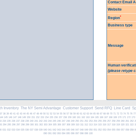
Contact Email 
Website
*
Region
Business type
Message
Human verificat
(please retype 
h Inventory
The NY Semi Advantage
Customer Support
Send RFQ
Line Card
Spe
37
38
39
40
41
42
43
44
45
46
47
48
49
50
51
52
53
54
55
56
57
58
59
60
61
62
63
64
65
66
67
68
69
70
71
72
73
74
75
76
77
144
145
146
147
148
149
150
151
152
153
154
155
156
157
158
159
160
161
162
163
164
165
166
167
168
169
170
171
172
173
33
234
235
236
237
238
239
240
241
242
243
244
245
246
247
248
249
250
251
252
253
254
255
256
257
258
259
260
261
262
2
93
294
295
296
297
298
299
300
301
302
303
304
305
306
307
308
309
310
311
312
313
314
315
316
317
318
319
320
321
322
3
30
031
032
033
034
035
036
037
038
039
040
041
042
043
044
045
046
047
048
049
050
051
052
053
054
055
056
057
058
059
0
090
091
092
093
094
095
096
097
098
099
100