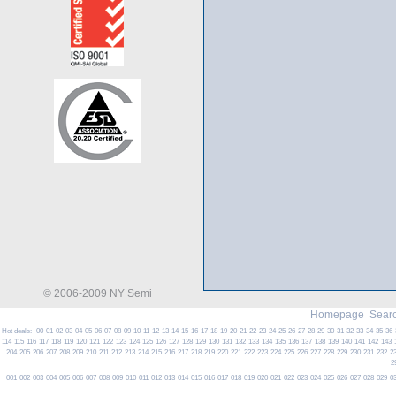
© 2006-2009 NY Semi
Homepage
Searc
Hot deals:
00
01
02
03
04
05
06
07
08
09
10
11
12
13
14
15
16
17
18
19
20
21
22
23
24
25
26
27
28
29
30
31
32
33
34
35
36
114
115
116
117
118
119
120
121
122
123
124
125
126
127
128
129
130
131
132
133
134
135
136
137
138
139
140
141
142
143
204
205
206
207
208
209
210
211
212
213
214
215
216
217
218
219
220
221
222
223
224
225
226
227
228
229
230
231
232
2
2
001
002
003
004
005
006
007
008
009
010
011
012
013
014
015
016
017
018
019
020
021
022
023
024
025
026
027
028
029
0