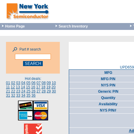
Home Page
Search Inventory
Part # search
UPD6593
MFG
Hot deals:
MFG P/N
01
02
03
04
05
06
07
08
09
10
NYS P/N
11
12
13
14
15
16
17
18
19
20
21
22
23
24
25
26
27
28
29
30
Generic P/N
31
32
33
34
35
36
Quantity
Availability
NYS P/N#
Add