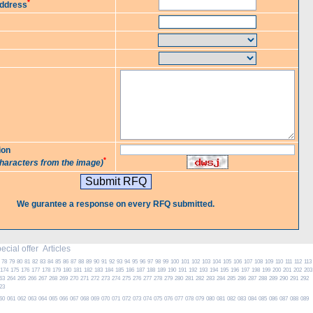
*
Address
ion
*
characters from the image)
We gurantee a response on every RFQ submitted.
cial offer
Articles
78
79
80
81
82
83
84
85
86
87
88
89
90
91
92
93
94
95
96
97
98
99
100
101
102
103
104
105
106
107
108
109
110
111
112
113
174
175
176
177
178
179
180
181
182
183
184
185
186
187
188
189
190
191
192
193
194
195
196
197
198
199
200
201
202
203
63
264
265
266
267
268
269
270
271
272
273
274
275
276
277
278
279
280
281
282
283
284
285
286
287
288
289
290
291
292
23
60
061
062
063
064
065
066
067
068
069
070
071
072
073
074
075
076
077
078
079
080
081
082
083
084
085
086
087
088
089