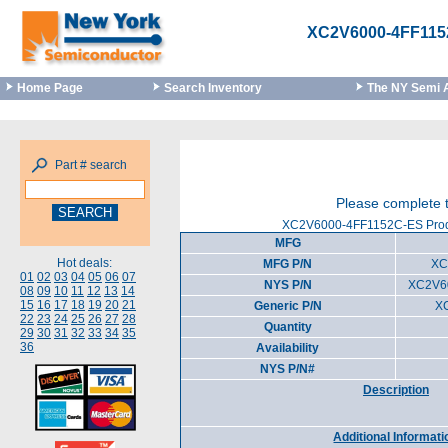
XC2V6000-4FF115
Home Page
Search Inventory
The NY Semi 
Part # search
Please complete t
XC2V6000-4FF1152C-ES Produ
MFG
Hot deals:
MFG P/N
XC
01
02
03
04
05
06
07
NYS P/N
XC2V6
08
09
10
11
12
13
14
15
16
17
18
19
20
21
Generic P/N
X
22
23
24
25
26
27
28
Quantity
29
30
31
32
33
34
35
36
Availability
NYS P/N#
Description
Additional Informati