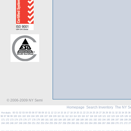
© 2006-2009 NY Semi
Homepage
Search Inventory
The NY S
Hot deals:
00
01
02
03
04
05
06
07
08
09
10
11
12
13
14
15
16
17
18
19
20
21
22
23
24
25
26
27
28
29
30
31
32
33
34
35
36
96
97
98
99
100
101
102
103
104
105
106
107
108
109
110
111
112
113
114
115
116
117
118
119
120
121
122
123
124
125
126
1
171
172
173
174
175
176
177
178
179
180
181
182
183
184
185
186
187
188
189
190
191
192
193
194
195
196
197
198
199
20
244
245
246
247
248
249
250
251
252
253
254
255
256
257
258
259
260
261
262
263
264
265
266
267
268
269
270
271
272
27