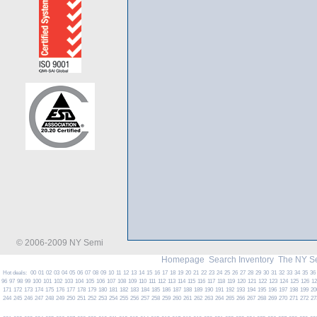
© 2006-2009 NY Semi
Homepage
Search Inventory
The NY S
Hot deals:
00
01
02
03
04
05
06
07
08
09
10
11
12
13
14
15
16
17
18
19
20
21
22
23
24
25
26
27
28
29
30
31
32
33
34
35
36
96
97
98
99
100
101
102
103
104
105
106
107
108
109
110
111
112
113
114
115
116
117
118
119
120
121
122
123
124
125
126
1
171
172
173
174
175
176
177
178
179
180
181
182
183
184
185
186
187
188
189
190
191
192
193
194
195
196
197
198
199
20
244
245
246
247
248
249
250
251
252
253
254
255
256
257
258
259
260
261
262
263
264
265
266
267
268
269
270
271
272
27