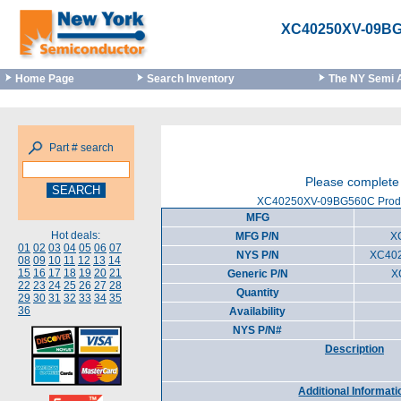
XC40250XV-09B
Home Page
Search Inventory
The NY Semi 
Part # search
Please complete 
XC40250XV-09BG560C Produc
MFG
Hot deals:
MFG P/N
X
01
02
03
04
05
06
07
NYS P/N
XC40
08
09
10
11
12
13
14
15
16
17
18
19
20
21
Generic P/N
X
22
23
24
25
26
27
28
Quantity
29
30
31
32
33
34
35
36
Availability
NYS P/N#
Description
Additional Informati