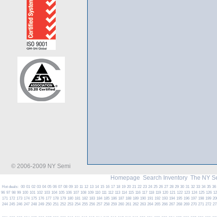
© 2006-2009 NY Semi
Homepage
Search Inventory
The NY S
Hot deals:
00
01
02
03
04
05
06
07
08
09
10
11
12
13
14
15
16
17
18
19
20
21
22
23
24
25
26
27
28
29
30
31
32
33
34
35
36
96
97
98
99
100
101
102
103
104
105
106
107
108
109
110
111
112
113
114
115
116
117
118
119
120
121
122
123
124
125
126
1
171
172
173
174
175
176
177
178
179
180
181
182
183
184
185
186
187
188
189
190
191
192
193
194
195
196
197
198
199
20
244
245
246
247
248
249
250
251
252
253
254
255
256
257
258
259
260
261
262
263
264
265
266
267
268
269
270
271
272
27