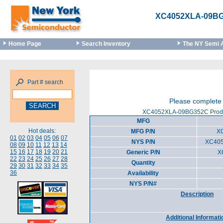
XC4052XLA-09B
Home Page
Search Inventory
The NY Semi 
Part # search
Please complete 
XC4052XLA-09BG352C Produc
MFG
Hot deals:
MFG P/N
X
01
02
03
04
05
06
07
NYS P/N
XC40
08
09
10
11
12
13
14
15
16
17
18
19
20
21
Generic P/N
X
22
23
24
25
26
27
28
Quantity
29
30
31
32
33
34
35
36
Availability
NYS P/N#
Description
Additional Informati