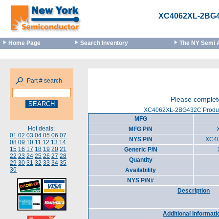
XC4062XL-2BG
Home Page
Search Inventory
The NY Semi 
Part # search
Please complete
XC4062XL-2BG432C Product
MFG
Hot deals:
MFG P/N
01
02
03
04
05
06
07
NYS P/N
XC4
08
09
10
11
12
13
14
15
16
17
18
19
20
21
Generic P/N
22
23
24
25
26
27
28
Quantity
29
30
31
32
33
34
35
36
Availability
NYS P/N#
Description
Additional Informati