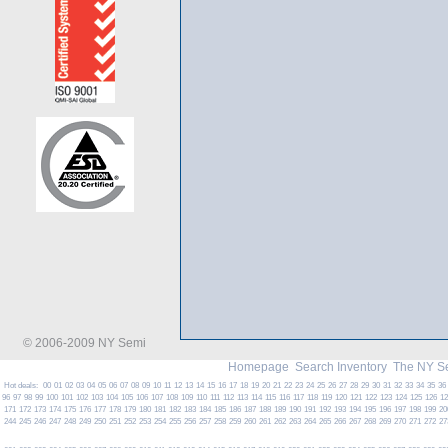
© 2006-2009 NY Semi
Homepage
Search Inventory
The NY S
Hot deals:
00
01
02
03
04
05
06
07
08
09
10
11
12
13
14
15
16
17
18
19
20
21
22
23
24
25
26
27
28
29
30
31
32
33
34
35
36
96
97
98
99
100
101
102
103
104
105
106
107
108
109
110
111
112
113
114
115
116
117
118
119
120
121
122
123
124
125
126
1
171
172
173
174
175
176
177
178
179
180
181
182
183
184
185
186
187
188
189
190
191
192
193
194
195
196
197
198
199
20
244
245
246
247
248
249
250
251
252
253
254
255
256
257
258
259
260
261
262
263
264
265
266
267
268
269
270
271
272
27