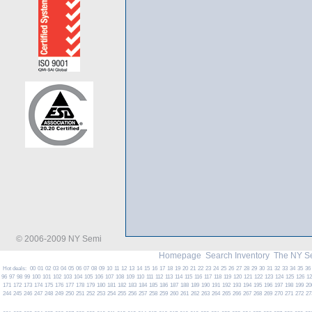
© 2006-2009 NY Semi
Homepage
Search Inventory
The NY S
Hot deals:
00
01
02
03
04
05
06
07
08
09
10
11
12
13
14
15
16
17
18
19
20
21
22
23
24
25
26
27
28
29
30
31
32
33
34
35
36
96
97
98
99
100
101
102
103
104
105
106
107
108
109
110
111
112
113
114
115
116
117
118
119
120
121
122
123
124
125
126
1
171
172
173
174
175
176
177
178
179
180
181
182
183
184
185
186
187
188
189
190
191
192
193
194
195
196
197
198
199
20
244
245
246
247
248
249
250
251
252
253
254
255
256
257
258
259
260
261
262
263
264
265
266
267
268
269
270
271
272
27