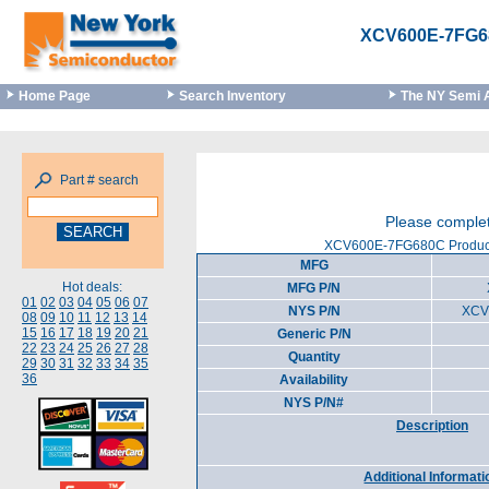
XCV600E-7FG6
Home Page
Search Inventory
The NY Semi 
Part # search
Please complet
XCV600E-7FG680C Product
MFG
Hot deals:
MFG P/N
01
02
03
04
05
06
07
NYS P/N
XCV
08
09
10
11
12
13
14
15
16
17
18
19
20
21
Generic P/N
22
23
24
25
26
27
28
Quantity
29
30
31
32
33
34
35
36
Availability
NYS P/N#
Description
Additional Informati