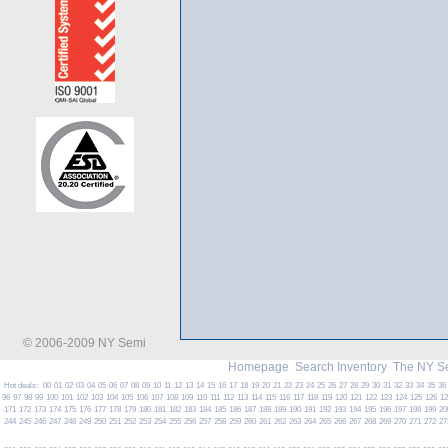
© 2006-2009 NY Semi
Homepage
Search Inventory
The NY S
Hot deals:
00
01
02
03
04
05
06
07
08
09
10
11
12
13
14
15
16
17
18
19
20
21
22
23
24
25
26
27
28
29
30
31
32
33
34
35
36
96
97
98
99
100
101
102
103
104
105
106
107
108
109
110
111
112
113
114
115
116
117
118
119
120
121
122
123
124
125
126
1
171
172
173
174
175
176
177
178
179
180
181
182
183
184
185
186
187
188
189
190
191
192
193
194
195
196
197
198
199
20
244
245
246
247
248
249
250
251
252
253
254
255
256
257
258
259
260
261
262
263
264
265
266
267
268
269
270
271
272
27