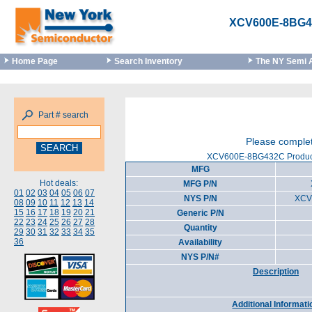
XCV600E-8BG
Home Page
Search Inventory
The NY Semi 
Part # search
Please complet
XCV600E-8BG432C Product
MFG
Hot deals:
MFG P/N
01
02
03
04
05
06
07
NYS P/N
XCV
08
09
10
11
12
13
14
15
16
17
18
19
20
21
Generic P/N
22
23
24
25
26
27
28
Quantity
29
30
31
32
33
34
35
36
Availability
NYS P/N#
Description
Additional Informati