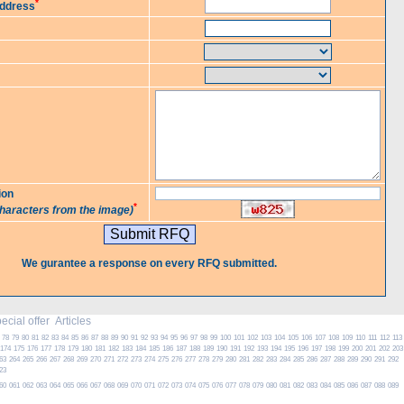
*
Address
ion
*
characters from the image)
We gurantee a response on every RFQ submitted.
cial offer
Articles
78
79
80
81
82
83
84
85
86
87
88
89
90
91
92
93
94
95
96
97
98
99
100
101
102
103
104
105
106
107
108
109
110
111
112
113
174
175
176
177
178
179
180
181
182
183
184
185
186
187
188
189
190
191
192
193
194
195
196
197
198
199
200
201
202
203
63
264
265
266
267
268
269
270
271
272
273
274
275
276
277
278
279
280
281
282
283
284
285
286
287
288
289
290
291
292
23
60
061
062
063
064
065
066
067
068
069
070
071
072
073
074
075
076
077
078
079
080
081
082
083
084
085
086
087
088
089