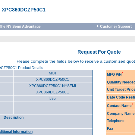
XPC860DCZP50C1
The NY Semi Advantage
Customer Support
Request For Quote
Please complete the fields below to receive a customized quo
ZP50C1 Product Details
MOT
*
MFG P/N
XPC860DCZP50C1
Quantity Neede
XPC860DCZP50C1NYSEMI
Unit Target Pri
XPC860DCZP50C1
Date Code Restr
595
*
Contact Name
Company Name
Description
Telephone
Fax
itional Information