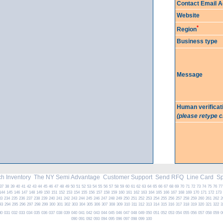
Contact Email 
Website
*
Region
Business type
Message
Human verificat
(please retype 
h Inventory
The NY Semi Advantage
Customer Support
Send RFQ
Line Card
Spe
37
38
39
40
41
42
43
44
45
46
47
48
49
50
51
52
53
54
55
56
57
58
59
60
61
62
63
64
65
66
67
68
69
70
71
72
73
74
75
76
77
144
145
146
147
148
149
150
151
152
153
154
155
156
157
158
159
160
161
162
163
164
165
166
167
168
169
170
171
172
173
33
234
235
236
237
238
239
240
241
242
243
244
245
246
247
248
249
250
251
252
253
254
255
256
257
258
259
260
261
262
2
93
294
295
296
297
298
299
300
301
302
303
304
305
306
307
308
309
310
311
312
313
314
315
316
317
318
319
320
321
322
3
30
031
032
033
034
035
036
037
038
039
040
041
042
043
044
045
046
047
048
049
050
051
052
053
054
055
056
057
058
059
0
090
091
092
093
094
095
096
097
098
099
100