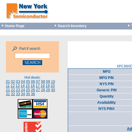
Home Page
Search Inventory
Part # search
XPC860DC
MFG
Hot deals:
MFG P/N
01
02
03
04
05
06
07
08
09
10
NYS P/N
11
12
13
14
15
16
17
18
19
20
21
22
23
24
25
26
27
28
29
30
Generic P/N
31
32
33
34
35
36
Quantity
Availability
NYS P/N#
Add