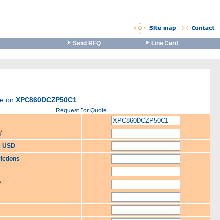
Send RFQ
Line Card
te on
XPC860DCZP50C1
Request For Quote
*
d
ce USD
ictions
*