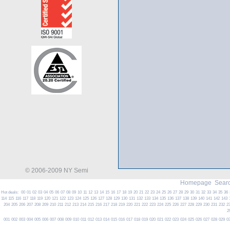
© 2006-2009 NY Semi
Homepage
Searc
Hot deals:
00
01
02
03
04
05
06
07
08
09
10
11
12
13
14
15
16
17
18
19
20
21
22
23
24
25
26
27
28
29
30
31
32
33
34
35
36
114
115
116
117
118
119
120
121
122
123
124
125
126
127
128
129
130
131
132
133
134
135
136
137
138
139
140
141
142
143
204
205
206
207
208
209
210
211
212
213
214
215
216
217
218
219
220
221
222
223
224
225
226
227
228
229
230
231
232
2
2
001
002
003
004
005
006
007
008
009
010
011
012
013
014
015
016
017
018
019
020
021
022
023
024
025
026
027
028
029
0