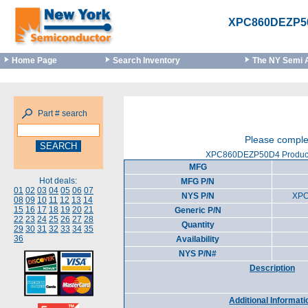
XPC860DEZP5
Home Page
Search Inventory
The NY Semi 
Part # search
Please complet
XPC860DEZP50D4 Product 
MFG
Hot deals:
MFG P/N
01
02
03
04
05
06
07
NYS P/N
XP
08
09
10
11
12
13
14
15
16
17
18
19
20
21
Generic P/N
22
23
24
25
26
27
28
Quantity
29
30
31
32
33
34
35
36
Availability
NYS P/N#
Description
Additional Informati