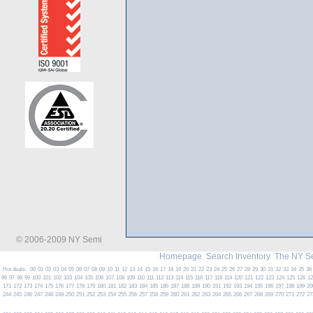
© 2006-2009 NY Semi
Homepage
Search Inventory
The NY S
Hot deals:
00
01
02
03
04
05
06
07
08
09
10
11
12
13
14
15
16
17
18
19
20
21
22
23
24
25
26
27
28
29
30
31
32
33
34
35
36
96
97
98
99
100
101
102
103
104
105
106
107
108
109
110
111
112
113
114
115
116
117
118
119
120
121
122
123
124
125
126
1
171
172
173
174
175
176
177
178
179
180
181
182
183
184
185
186
187
188
189
190
191
192
193
194
195
196
197
198
199
20
244
245
246
247
248
249
250
251
252
253
254
255
256
257
258
259
260
261
262
263
264
265
266
267
268
269
270
271
272
27