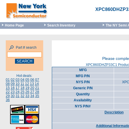
XPC860DHZP3
Home Page
Search Inventory
The NY Semi 
Part # search
Please complet
XPC860DHZP33C1 Product 
MFG
Hot deals:
MFG P/N
01
02
03
04
05
06
07
NYS P/N
XP
08
09
10
11
12
13
14
15
16
17
18
19
20
21
Generic P/N
22
23
24
25
26
27
28
Quantity
29
30
31
32
33
34
35
36
Availability
NYS P/N#
Description
Additional Informati