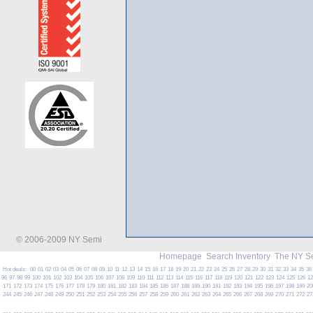
© 2006-2009 NY Semi
Homepage
Search Inventory
The NY S
Hot deals:
00
01
02
03
04
05
06
07
08
09
10
11
12
13
14
15
16
17
18
19
20
21
22
23
24
25
26
27
28
29
30
31
32
33
34
35
36
96
97
98
99
100
101
102
103
104
105
106
107
108
109
110
111
112
113
114
115
116
117
118
119
120
121
122
123
124
125
126
1
171
172
173
174
175
176
177
178
179
180
181
182
183
184
185
186
187
188
189
190
191
192
193
194
195
196
197
198
199
20
244
245
246
247
248
249
250
251
252
253
254
255
256
257
258
259
260
261
262
263
264
265
266
267
268
269
270
271
272
27