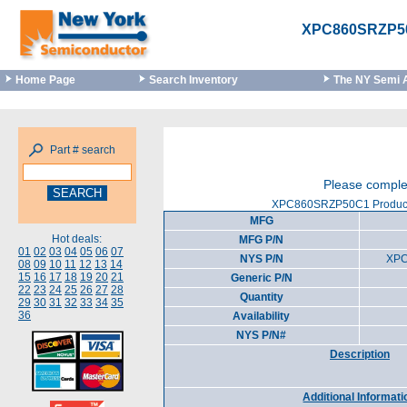
XPC860SRZP5
Home Page
Search Inventory
The NY Semi 
Part # search
Please complet
XPC860SRZP50C1 Product 
MFG
Hot deals:
MFG P/N
01
02
03
04
05
06
07
NYS P/N
XP
08
09
10
11
12
13
14
15
16
17
18
19
20
21
Generic P/N
22
23
24
25
26
27
28
Quantity
29
30
31
32
33
34
35
36
Availability
NYS P/N#
Description
Additional Informati