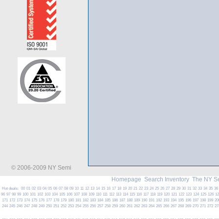
© 2006-2009 NY Semi
Homepage
Search Inventory
The NY S
Hot deals:
00
01
02
03
04
05
06
07
08
09
10
11
12
13
14
15
16
17
18
19
20
21
22
23
24
25
26
27
28
29
30
31
32
33
34
35
36
96
97
98
99
100
101
102
103
104
105
106
107
108
109
110
111
112
113
114
115
116
117
118
119
120
121
122
123
124
125
126
1
171
172
173
174
175
176
177
178
179
180
181
182
183
184
185
186
187
188
189
190
191
192
193
194
195
196
197
198
199
20
244
245
246
247
248
249
250
251
252
253
254
255
256
257
258
259
260
261
262
263
264
265
266
267
268
269
270
271
272
27