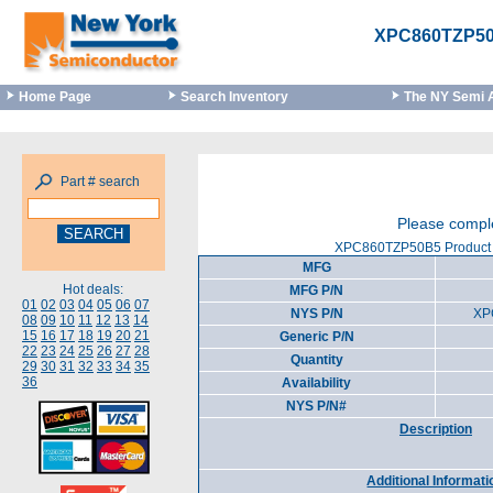
XPC860TZP5
Home Page
Search Inventory
The NY Semi 
Part # search
Please comple
XPC860TZP50B5 Product 
MFG
Hot deals:
MFG P/N
01
02
03
04
05
06
07
NYS P/N
XP
08
09
10
11
12
13
14
15
16
17
18
19
20
21
Generic P/N
22
23
24
25
26
27
28
Quantity
29
30
31
32
33
34
35
36
Availability
NYS P/N#
Description
Additional Informati