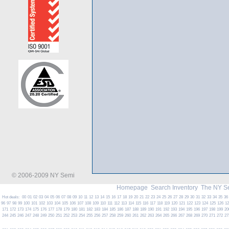
© 2006-2009 NY Semi
Homepage
Search Inventory
The NY S
Hot deals:
00
01
02
03
04
05
06
07
08
09
10
11
12
13
14
15
16
17
18
19
20
21
22
23
24
25
26
27
28
29
30
31
32
33
34
35
36
96
97
98
99
100
101
102
103
104
105
106
107
108
109
110
111
112
113
114
115
116
117
118
119
120
121
122
123
124
125
126
1
171
172
173
174
175
176
177
178
179
180
181
182
183
184
185
186
187
188
189
190
191
192
193
194
195
196
197
198
199
20
244
245
246
247
248
249
250
251
252
253
254
255
256
257
258
259
260
261
262
263
264
265
266
267
268
269
270
271
272
27